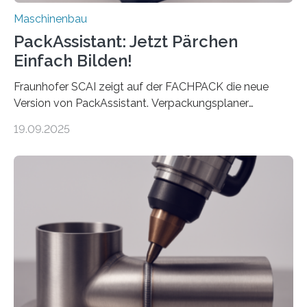
Maschinenbau
PackAssistant: Jetzt Pärchen
Einfach Bilden!
Fraunhofer SCAI zeigt auf der FACHPACK die neue
Version von PackAssistant. Verpackungsplaner
weltweit nutzen die Software in den Branchen
19.09.2025
Automobil, Maschinenbau und in der Zulieferindustrie.
Mit der Funktion Pärchenbildung lassen sich nun zwei
Teile als eine Einheit verpacken. Die Anordnung kann
der Benutzer vorgeben und erhält so mehr Kontrolle
über die Positionierung der Bauteile. Die ebenfalls neue
Automatisierungsschnittstelle dient dazu, die Software
besser in spezifische Unternehmensprozesse
einzubinden. Sankt Augustin – Zur Messe FACHPACK
vom 23. bis 25. September in Nürnberg…