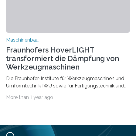
Zuverlässigkeits- und Lebensdauerbewertung von
Rezyklaten besonders herausfordernd. Die
Vorgeschichte des Materialmix…
Maschinenbau
Fraunhofers HoverLIGHT
transformiert die Dämpfung von
Werkzeugmaschinen
Die Fraunhofer-Institute für Werkzeugmaschinen und
Umformtechnik IWU sowie für Fertigungstechnik und
Angewandte Materialforschung IFAM haben einen
More than 1 year ago
Durchbruch in der Materialforschung erzielt: Der
Verbundwerkstoff HoverLIGHT setzt neue Maßstäbe
für die Konstruktion von Werkzeugmaschinen. Durch
die Kombination von Aluminiumschaum und
partikelgefüllten Hohlkugeln erreicht HoverLIGHT einen