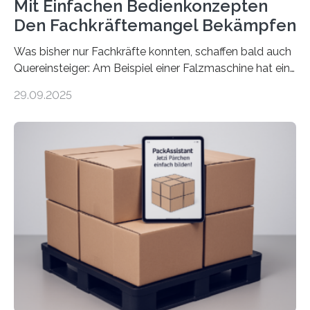
Mit Einfachen Bedienkonzepten
Den Fachkräftemangel Bekämpfen
Was bisher nur Fachkräfte konnten, schaffen bald auch
Quereinsteiger: Am Beispiel einer Falzmaschine hat ein
Forscher vom Fraunhofer IPA das Bedienkonzept der
29.09.2025
Mensch-Maschine-Schnittstelle so sehr vereinfacht,
dass nun auch Laien die Maschine umrüsten können.
Die zugrunde liegende Methodik lässt sich auf alle
anderen Maschinen übertragen. Eine Falzmaschine
umzurüsten ist ein Job für echte Profis. Eine solche
Maschine faltet in Druckereien Broschüren, Prospekte,
Landkarten und vieles mehr – mehrere Zehntausend
Exemplare pro Stunde. Je nach Maschinentyp und
Auftrag kann das Umrüsten…