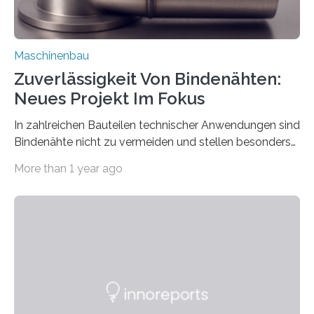
Maschinenbau
Zuverlässigkeit Von Bindenähten:
Neues Projekt Im Fokus
In zahlreichen Bauteilen technischer Anwendungen sind
Bindenähte nicht zu vermeiden und stellen besonders
bei Rezyklaten aufgrund der Vorgeschichte des
More than 1 year ago
Matrixmaterials eine große Herausforderung dar.
Zuverlässigkeitsexperten aus dem Fraunhofer-Institut
für Betriebsfestigkeit und Systemzuverlässigkeit LBF
möchten in dem Projekt »Design for Reliability –
Bindenähte in technischen Bauteilen« gemeinsam mit
Partnern grundlegende Zusammenhänge hinsichtlich
der Zuverlässigkeit von Bindenähten untersuchen.
Durch den verstärkten Einsatz von Rezyklaten
aufgrund der ELV-Verordnung der EU, wird die