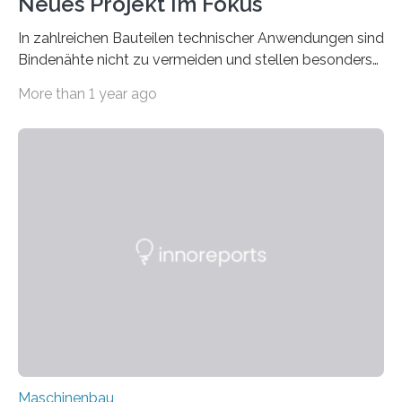
Neues Projekt Im Fokus
In zahlreichen Bauteilen technischer Anwendungen sind
Bindenähte nicht zu vermeiden und stellen besonders
bei Rezyklaten aufgrund der Vorgeschichte des
More than 1 year ago
Matrixmaterials eine große Herausforderung dar.
Zuverlässigkeitsexperten aus dem Fraunhofer-Institut
für Betriebsfestigkeit und Systemzuverlässigkeit LBF
möchten in dem Projekt »Design for Reliability –
Bindenähte in technischen Bauteilen« gemeinsam mit
Partnern grundlegende Zusammenhänge hinsichtlich
der Zuverlässigkeit von Bindenähten untersuchen.
Durch den verstärkten Einsatz von Rezyklaten
aufgrund der ELV-Verordnung der EU, wird die
Zuverlässigkeits- und Lebensdauerbewertung von
Rezyklaten besonders herausfordernd. Die
Vorgeschichte des Materialmix…
Maschinenbau