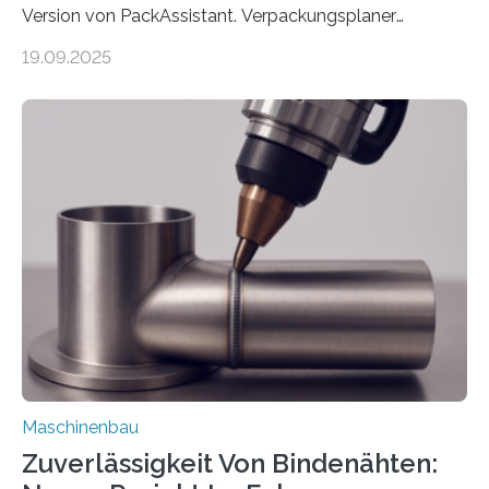
Version von PackAssistant. Verpackungsplaner
weltweit nutzen die Software in den Branchen
19.09.2025
Automobil, Maschinenbau und in der Zulieferindustrie.
Mit der Funktion Pärchenbildung lassen sich nun zwei
Teile als eine Einheit verpacken. Die Anordnung kann
der Benutzer vorgeben und erhält so mehr Kontrolle
über die Positionierung der Bauteile. Die ebenfalls neue
Automatisierungsschnittstelle dient dazu, die Software
besser in spezifische Unternehmensprozesse
einzubinden. Sankt Augustin – Zur Messe FACHPACK
vom 23. bis 25. September in Nürnberg…
Maschinenbau
Zuverlässigkeit Von Bindenähten: