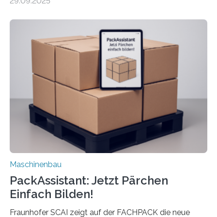
29.09.2025
Mensch-Maschine-Schnittstelle so sehr vereinfacht,
dass nun auch Laien die Maschine umrüsten können.
Die zugrunde liegende Methodik lässt sich auf alle
anderen Maschinen übertragen. Eine Falzmaschine
umzurüsten ist ein Job für echte Profis. Eine solche
Maschine faltet in Druckereien Broschüren, Prospekte,
Landkarten und vieles mehr – mehrere Zehntausend
Exemplare pro Stunde. Je nach Maschinentyp und
Auftrag kann das Umrüsten…
Maschinenbau
PackAssistant: Jetzt Pärchen
Einfach Bilden!
Fraunhofer SCAI zeigt auf der FACHPACK die neue