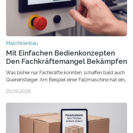
Maschinenbau
Mit Einfachen Bedienkonzepten
Den Fachkräftemangel Bekämpfen
Was bisher nur Fachkräfte konnten, schaffen bald auch
Quereinsteiger: Am Beispiel einer Falzmaschine hat ein
Forscher vom Fraunhofer IPA das Bedienkonzept der
29.09.2025
Mensch-Maschine-Schnittstelle so sehr vereinfacht,
dass nun auch Laien die Maschine umrüsten können.
Die zugrunde liegende Methodik lässt sich auf alle
anderen Maschinen übertragen. Eine Falzmaschine
umzurüsten ist ein Job für echte Profis. Eine solche
Maschine faltet in Druckereien Broschüren, Prospekte,