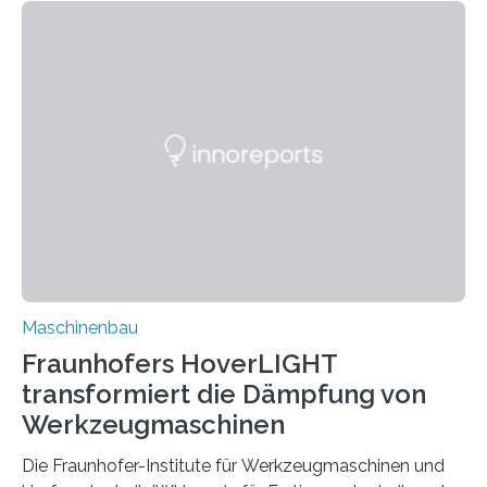
für Betriebsfestigkeit und Systemzuverlässigkeit LBF
möchten in dem Projekt »Design for Reliability –
Bindenähte in technischen Bauteilen« gemeinsam mit
Partnern grundlegende Zusammenhänge hinsichtlich
der Zuverlässigkeit von Bindenähten untersuchen.
Durch den verstärkten Einsatz von Rezyklaten
aufgrund der ELV-Verordnung der EU, wird die
Zuverlässigkeits- und Lebensdauerbewertung von
Rezyklaten besonders herausfordernd. Die
Vorgeschichte des Materialmix…
Maschinenbau
Fraunhofers HoverLIGHT
transformiert die Dämpfung von
Werkzeugmaschinen
Die Fraunhofer-Institute für Werkzeugmaschinen und