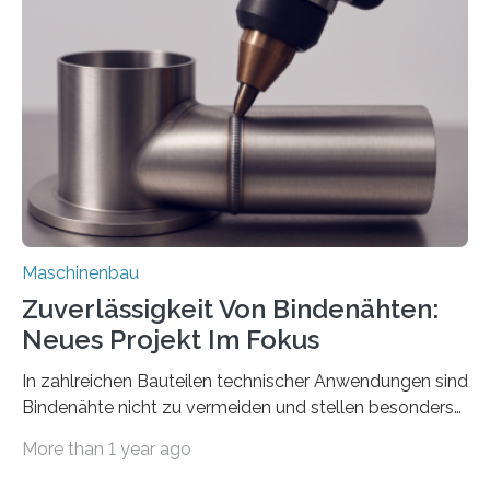
über die Positionierung der Bauteile. Die ebenfalls neue
Automatisierungsschnittstelle dient dazu, die Software
besser in spezifische Unternehmensprozesse
einzubinden. Sankt Augustin – Zur Messe FACHPACK
vom 23. bis 25. September in Nürnberg…
Maschinenbau
Zuverlässigkeit Von Bindenähten:
Neues Projekt Im Fokus
In zahlreichen Bauteilen technischer Anwendungen sind
Bindenähte nicht zu vermeiden und stellen besonders
bei Rezyklaten aufgrund der Vorgeschichte des
More than 1 year ago
Matrixmaterials eine große Herausforderung dar.
Zuverlässigkeitsexperten aus dem Fraunhofer-Institut