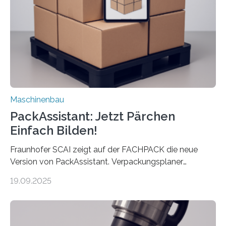
Landkarten und vieles mehr – mehrere Zehntausend
Exemplare pro Stunde. Je nach Maschinentyp und
Auftrag kann das Umrüsten…
Maschinenbau
PackAssistant: Jetzt Pärchen
Einfach Bilden!
Fraunhofer SCAI zeigt auf der FACHPACK die neue
Version von PackAssistant. Verpackungsplaner
weltweit nutzen die Software in den Branchen
19.09.2025
Automobil, Maschinenbau und in der Zulieferindustrie.
Mit der Funktion Pärchenbildung lassen sich nun zwei
Teile als eine Einheit verpacken. Die Anordnung kann
der Benutzer vorgeben und erhält so mehr Kontrolle