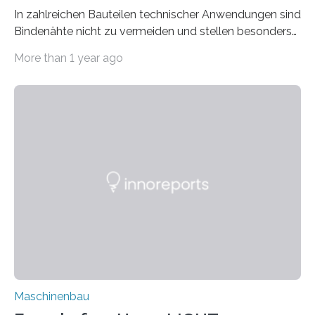
In zahlreichen Bauteilen technischer Anwendungen sind
Bindenähte nicht zu vermeiden und stellen besonders
bei Rezyklaten aufgrund der Vorgeschichte des
More than 1 year ago
Matrixmaterials eine große Herausforderung dar.
Zuverlässigkeitsexperten aus dem Fraunhofer-Institut
für Betriebsfestigkeit und Systemzuverlässigkeit LBF
möchten in dem Projekt »Design for Reliability –
Bindenähte in technischen Bauteilen« gemeinsam mit
Partnern grundlegende Zusammenhänge hinsichtlich
der Zuverlässigkeit von Bindenähten untersuchen.
Durch den verstärkten Einsatz von Rezyklaten
aufgrund der ELV-Verordnung der EU, wird die
Zuverlässigkeits- und Lebensdauerbewertung von
Rezyklaten besonders herausfordernd. Die
Vorgeschichte des Materialmix…
Maschinenbau