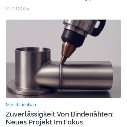
weltweit nutzen die Software in den Branchen
19.09.2025
Automobil, Maschinenbau und in der Zulieferindustrie.
Mit der Funktion Pärchenbildung lassen sich nun zwei
Teile als eine Einheit verpacken. Die Anordnung kann
der Benutzer vorgeben und erhält so mehr Kontrolle
über die Positionierung der Bauteile. Die ebenfalls neue
Automatisierungsschnittstelle dient dazu, die Software
besser in spezifische Unternehmensprozesse
einzubinden. Sankt Augustin – Zur Messe FACHPACK
vom 23. bis 25. September in Nürnberg…
Maschinenbau
Zuverlässigkeit Von Bindenähten:
Neues Projekt Im Fokus