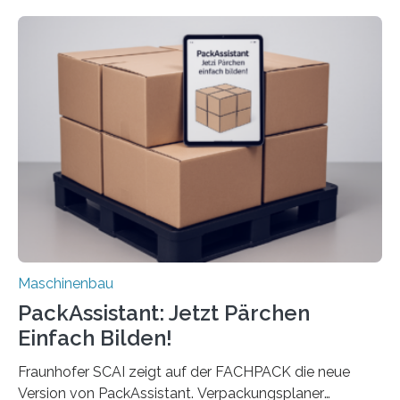
dass nun auch Laien die Maschine umrüsten können.
Die zugrunde liegende Methodik lässt sich auf alle
anderen Maschinen übertragen. Eine Falzmaschine
umzurüsten ist ein Job für echte Profis. Eine solche
Maschine faltet in Druckereien Broschüren, Prospekte,
Landkarten und vieles mehr – mehrere Zehntausend
Exemplare pro Stunde. Je nach Maschinentyp und
Auftrag kann das Umrüsten…
Maschinenbau
PackAssistant: Jetzt Pärchen
Einfach Bilden!
Fraunhofer SCAI zeigt auf der FACHPACK die neue
Version von PackAssistant. Verpackungsplaner