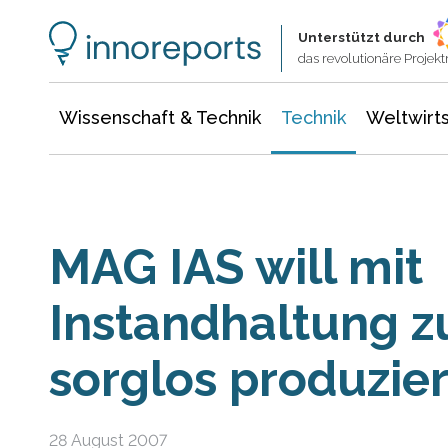
Wissenschaft & Technik
Informationstechnologie
Energie & Elektrotechnik
Unterstützt durch
das revolutionäre Proje
Wissenschaft & Technik
Technik
Weltwirts
MAG IAS will mit
Instandhaltung 
sorglos produzie
28 August 2007