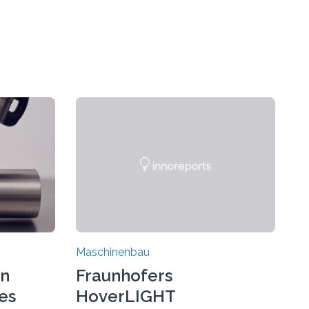
Maschinenbau
on
Fraunhofers
es
HoverLIGHT