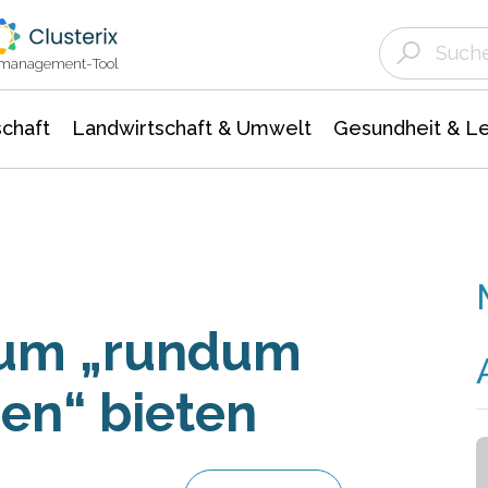
Landwirtschaft & Umwelt
Gesundheit &
Agrar- Forstwissenschaften
Unternehmensmeldungen
Biowissenschafte
Ökologie Umwelt- Naturschutz
ktmanagement-Tool
chaft
Landwirtschaft & Umwelt
Gesundheit & L
zum „rundum
ren“ bieten