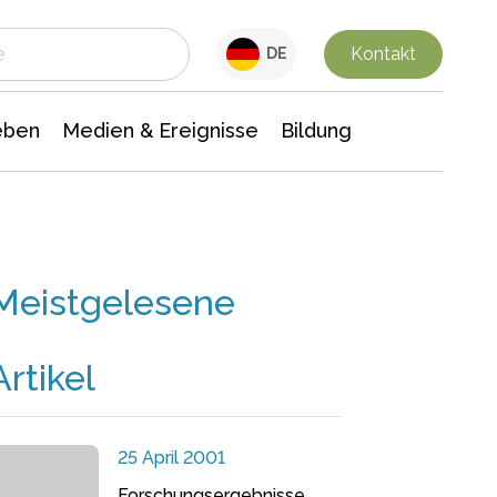
 Leben
Medien & Ereignisse
Interdisziplinäre Forschung
Veranstaltungsnachrichten
n Chemie
Gesellschaftswissenschaften
Kontakt
DE
eben
Medien & Ereignisse
Bildung
Meistgelesene
Artikel
25 April 2001
Forschungsergebnisse