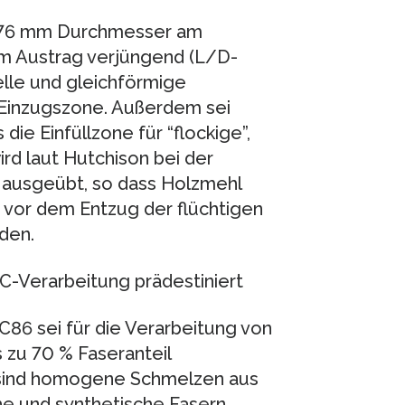
 176 mm Durchmesser am
m Austrag verjüngend (L/D-
elle und gleichförmige
Einzugszone. Außerdem sei
ie Einfüllzone für “flockige”,
ird laut Hutchison bei der
 ausgeübt, so dass Holzmehl
 vor dem Entzug der flüchtigen
den.
-Verarbeitung prädestiniert
86 sei für die Verarbeitung von
 zu 70 % Faseranteil
s sind homogene Schmelzen aus
he und synthetische Fasern,