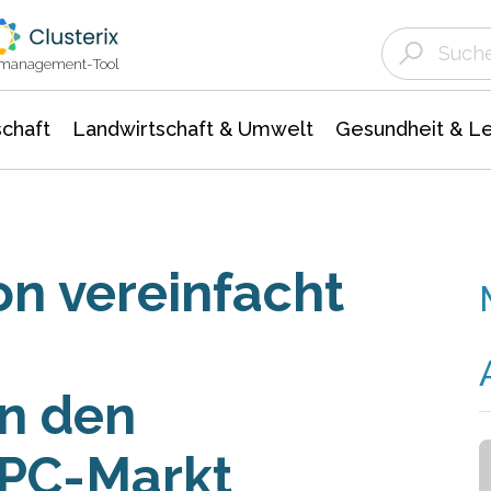
Landwirtschaft & Umwelt
Gesundheit &
Agrar- Forstwissenschaften
Unternehmensmeldungen
Biowissenschafte
Ökologie Umwelt- Naturschutz
ktmanagement-Tool
chaft
Landwirtschaft & Umwelt
Gesundheit & L
on vereinfacht
n den
WPC-Markt