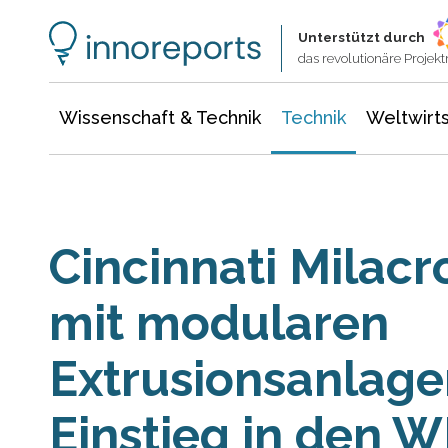
Wissenschaft & Technik
Informationstechnologie
Energie & Elektrotechnik
Unterstützt durch
das revolutionäre Proje
Wissenschaft & Technik
Technik
Weltwirts
Cincinnati Milacr
mit modularen
Extrusionsanlage
Einstieg in den 