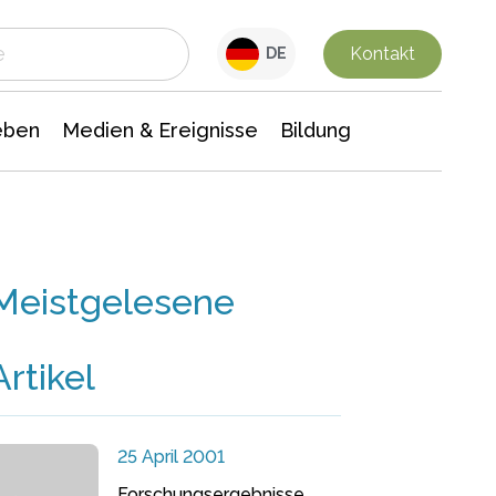
 Leben
Medien & Ereignisse
Interdisziplinäre Forschung
Veranstaltungsnachrichten
n Chemie
Gesellschaftswissenschaften
Kontakt
DE
eben
Medien & Ereignisse
Bildung
Meistgelesene
Artikel
25 April 2001
Forschungsergebnisse