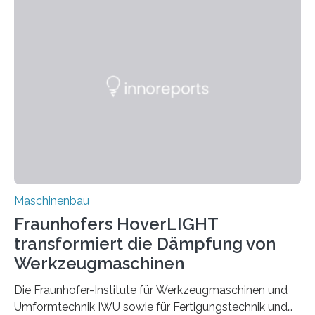
für Betriebsfestigkeit und Systemzuverlässigkeit LBF
möchten in dem Projekt »Design for Reliability –
Bindenähte in technischen Bauteilen« gemeinsam mit
Partnern grundlegende Zusammenhänge hinsichtlich
der Zuverlässigkeit von Bindenähten untersuchen.
Durch den verstärkten Einsatz von Rezyklaten
aufgrund der ELV-Verordnung der EU, wird die
Zuverlässigkeits- und Lebensdauerbewertung von
Rezyklaten besonders herausfordernd. Die
Vorgeschichte des Materialmix…
Maschinenbau
Fraunhofers HoverLIGHT
transformiert die Dämpfung von
Werkzeugmaschinen
Die Fraunhofer-Institute für Werkzeugmaschinen und
Umformtechnik IWU sowie für Fertigungstechnik und