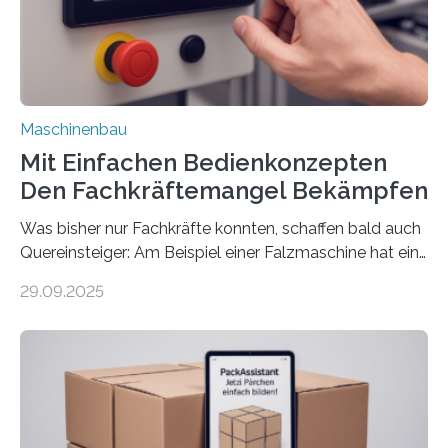
Maschinenbau
Mit Einfachen Bedienkonzepten
Den Fachkräftemangel Bekämpfen
Was bisher nur Fachkräfte konnten, schaffen bald auch
Quereinsteiger: Am Beispiel einer Falzmaschine hat ein
Forscher vom Fraunhofer IPA das Bedienkonzept der
29.09.2025
Mensch-Maschine-Schnittstelle so sehr vereinfacht,
dass nun auch Laien die Maschine umrüsten können.
Die zugrunde liegende Methodik lässt sich auf alle
anderen Maschinen übertragen. Eine Falzmaschine
umzurüsten ist ein Job für echte Profis. Eine solche
Maschine faltet in Druckereien Broschüren, Prospekte,
Landkarten und vieles mehr – mehrere Zehntausend