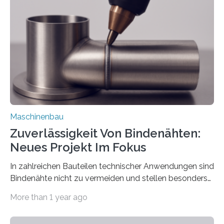
über die Positionierung der Bauteile. Die ebenfalls neue
Automatisierungsschnittstelle dient dazu, die Software
besser in spezifische Unternehmensprozesse
einzubinden. Sankt Augustin – Zur Messe FACHPACK
vom 23. bis 25. September in Nürnberg…
Maschinenbau
Zuverlässigkeit Von Bindenähten:
Neues Projekt Im Fokus
In zahlreichen Bauteilen technischer Anwendungen sind
Bindenähte nicht zu vermeiden und stellen besonders
bei Rezyklaten aufgrund der Vorgeschichte des
More than 1 year ago
Matrixmaterials eine große Herausforderung dar.
Zuverlässigkeitsexperten aus dem Fraunhofer-Institut