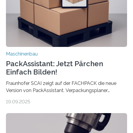
Exemplare pro Stunde. Je nach Maschinentyp und
Auftrag kann das Umrüsten…
Maschinenbau
PackAssistant: Jetzt Pärchen
Einfach Bilden!
Fraunhofer SCAI zeigt auf der FACHPACK die neue
Version von PackAssistant. Verpackungsplaner
weltweit nutzen die Software in den Branchen
19.09.2025
Automobil, Maschinenbau und in der Zulieferindustrie.
Mit der Funktion Pärchenbildung lassen sich nun zwei
Teile als eine Einheit verpacken. Die Anordnung kann
der Benutzer vorgeben und erhält so mehr Kontrolle