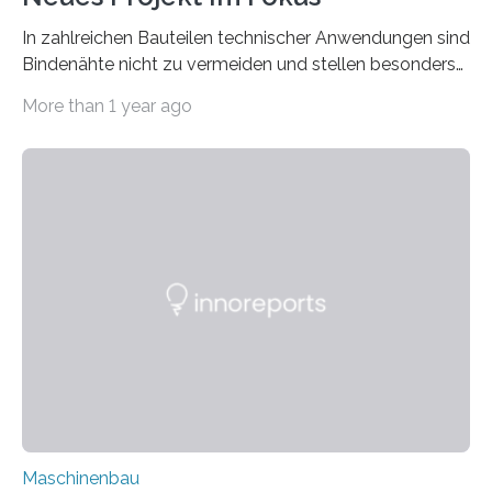
In zahlreichen Bauteilen technischer Anwendungen sind
Bindenähte nicht zu vermeiden und stellen besonders
bei Rezyklaten aufgrund der Vorgeschichte des
More than 1 year ago
Matrixmaterials eine große Herausforderung dar.
Zuverlässigkeitsexperten aus dem Fraunhofer-Institut
für Betriebsfestigkeit und Systemzuverlässigkeit LBF
möchten in dem Projekt »Design for Reliability –
Bindenähte in technischen Bauteilen« gemeinsam mit
Partnern grundlegende Zusammenhänge hinsichtlich
der Zuverlässigkeit von Bindenähten untersuchen.
Durch den verstärkten Einsatz von Rezyklaten
aufgrund der ELV-Verordnung der EU, wird die
Zuverlässigkeits- und Lebensdauerbewertung von
Rezyklaten besonders herausfordernd. Die
Vorgeschichte des Materialmix…
Maschinenbau