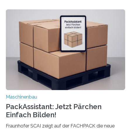
Mensch-Maschine-Schnittstelle so sehr vereinfacht,
dass nun auch Laien die Maschine umrüsten können.
Die zugrunde liegende Methodik lässt sich auf alle
anderen Maschinen übertragen. Eine Falzmaschine
umzurüsten ist ein Job für echte Profis. Eine solche
Maschine faltet in Druckereien Broschüren, Prospekte,
Landkarten und vieles mehr – mehrere Zehntausend
Exemplare pro Stunde. Je nach Maschinentyp und
Auftrag kann das Umrüsten…
Maschinenbau
PackAssistant: Jetzt Pärchen
Einfach Bilden!
Fraunhofer SCAI zeigt auf der FACHPACK die neue