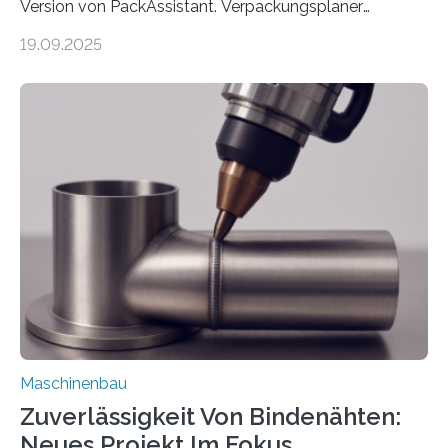
Version von PackAssistant. Verpackungsplaner
weltweit nutzen die Software in den Branchen
19.09.2025
Automobil, Maschinenbau und in der Zulieferindustrie.
Mit der Funktion Pärchenbildung lassen sich nun zwei
Teile als eine Einheit verpacken. Die Anordnung kann
der Benutzer vorgeben und erhält so mehr Kontrolle
über die Positionierung der Bauteile. Die ebenfalls neue
Automatisierungsschnittstelle dient dazu, die Software
besser in spezifische Unternehmensprozesse
einzubinden. Sankt Augustin – Zur Messe FACHPACK
vom 23. bis 25. September in Nürnberg…
Maschinenbau
Zuverlässigkeit Von Bindenähten:
Neues Projekt Im Fokus