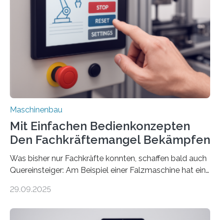
Maschinenbau
Mit Einfachen Bedienkonzepten
Den Fachkräftemangel Bekämpfen
Was bisher nur Fachkräfte konnten, schaffen bald auch
Quereinsteiger: Am Beispiel einer Falzmaschine hat ein
Forscher vom Fraunhofer IPA das Bedienkonzept der
29.09.2025
Mensch-Maschine-Schnittstelle so sehr vereinfacht,
dass nun auch Laien die Maschine umrüsten können.
Die zugrunde liegende Methodik lässt sich auf alle