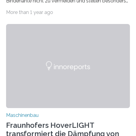
Bindenähte nicht zu vermeiden und stellen besonders
bei Rezyklaten aufgrund der Vorgeschichte des
More than 1 year ago
Matrixmaterials eine große Herausforderung dar.
Zuverlässigkeitsexperten aus dem Fraunhofer-Institut
für Betriebsfestigkeit und Systemzuverlässigkeit LBF
möchten in dem Projekt »Design for Reliability –
Bindenähte in technischen Bauteilen« gemeinsam mit
Partnern grundlegende Zusammenhänge hinsichtlich
der Zuverlässigkeit von Bindenähten untersuchen.
Durch den verstärkten Einsatz von Rezyklaten
aufgrund der ELV-Verordnung der EU, wird die
Zuverlässigkeits- und Lebensdauerbewertung von
Rezyklaten besonders herausfordernd. Die
Vorgeschichte des Materialmix…
Maschinenbau
Fraunhofers HoverLIGHT
transformiert die Dämpfung von