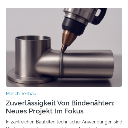
Mit der Funktion Pärchenbildung lassen sich nun zwei
Teile als eine Einheit verpacken. Die Anordnung kann
der Benutzer vorgeben und erhält so mehr Kontrolle
über die Positionierung der Bauteile. Die ebenfalls neue
Automatisierungsschnittstelle dient dazu, die Software
besser in spezifische Unternehmensprozesse
einzubinden. Sankt Augustin – Zur Messe FACHPACK
vom 23. bis 25. September in Nürnberg…
Maschinenbau
Zuverlässigkeit Von Bindenähten:
Neues Projekt Im Fokus
In zahlreichen Bauteilen technischer Anwendungen sind