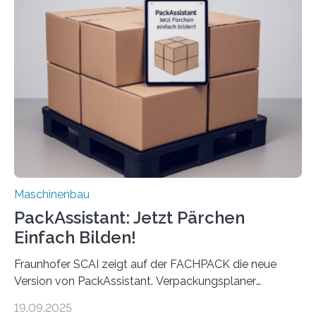
anderen Maschinen übertragen. Eine Falzmaschine
umzurüsten ist ein Job für echte Profis. Eine solche
Maschine faltet in Druckereien Broschüren, Prospekte,
Landkarten und vieles mehr – mehrere Zehntausend
Exemplare pro Stunde. Je nach Maschinentyp und
Auftrag kann das Umrüsten…
Maschinenbau
PackAssistant: Jetzt Pärchen
Einfach Bilden!
Fraunhofer SCAI zeigt auf der FACHPACK die neue
Version von PackAssistant. Verpackungsplaner
weltweit nutzen die Software in den Branchen
19.09.2025
Automobil, Maschinenbau und in der Zulieferindustrie.