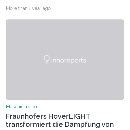
bei Rezyklaten aufgrund der Vorgeschichte des
More than 1 year ago
Matrixmaterials eine große Herausforderung dar.
Zuverlässigkeitsexperten aus dem Fraunhofer-Institut
für Betriebsfestigkeit und Systemzuverlässigkeit LBF
möchten in dem Projekt »Design for Reliability –
Bindenähte in technischen Bauteilen« gemeinsam mit
Partnern grundlegende Zusammenhänge hinsichtlich
der Zuverlässigkeit von Bindenähten untersuchen.
Durch den verstärkten Einsatz von Rezyklaten
aufgrund der ELV-Verordnung der EU, wird die
Zuverlässigkeits- und Lebensdauerbewertung von
Rezyklaten besonders herausfordernd. Die
Vorgeschichte des Materialmix…
Maschinenbau
Fraunhofers HoverLIGHT
transformiert die Dämpfung von