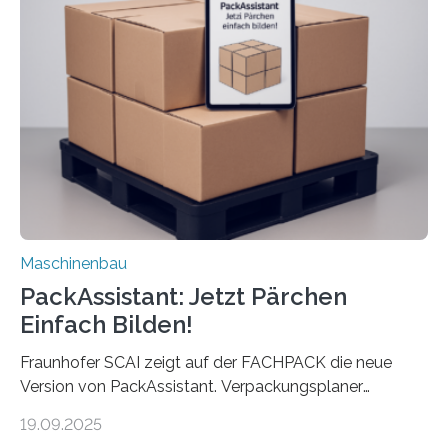
anderen Maschinen übertragen. Eine Falzmaschine
umzurüsten ist ein Job für echte Profis. Eine solche
Maschine faltet in Druckereien Broschüren, Prospekte,
Landkarten und vieles mehr – mehrere Zehntausend
Exemplare pro Stunde. Je nach Maschinentyp und
Auftrag kann das Umrüsten…
Maschinenbau
PackAssistant: Jetzt Pärchen
Einfach Bilden!
Fraunhofer SCAI zeigt auf der FACHPACK die neue
Version von PackAssistant. Verpackungsplaner
weltweit nutzen die Software in den Branchen
19.09.2025
Automobil, Maschinenbau und in der Zulieferindustrie.