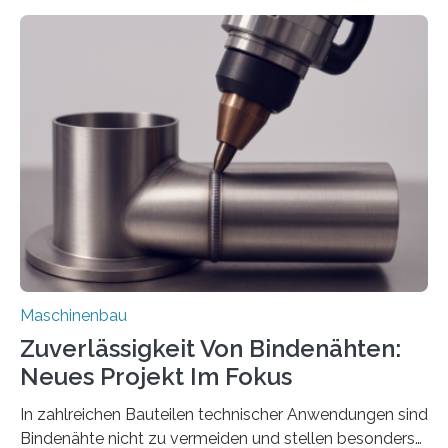
Mit der Funktion Pärchenbildung lassen sich nun zwei
Teile als eine Einheit verpacken. Die Anordnung kann
der Benutzer vorgeben und erhält so mehr Kontrolle
über die Positionierung der Bauteile. Die ebenfalls neue
Automatisierungsschnittstelle dient dazu, die Software
besser in spezifische Unternehmensprozesse
einzubinden. Sankt Augustin – Zur Messe FACHPACK
vom 23. bis 25. September in Nürnberg…
Maschinenbau
Zuverlässigkeit Von Bindenähten:
Neues Projekt Im Fokus
In zahlreichen Bauteilen technischer Anwendungen sind
Bindenähte nicht zu vermeiden und stellen besonders