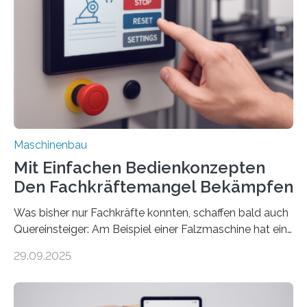
Maschinenbau
Mit Einfachen Bedienkonzepten
Den Fachkräftemangel Bekämpfen
Was bisher nur Fachkräfte konnten, schaffen bald auch
Quereinsteiger: Am Beispiel einer Falzmaschine hat ein
Forscher vom Fraunhofer IPA das Bedienkonzept der
29.09.2025
Mensch-Maschine-Schnittstelle so sehr vereinfacht,
dass nun auch Laien die Maschine umrüsten können.
Die zugrunde liegende Methodik lässt sich auf alle