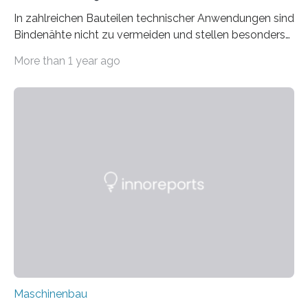
In zahlreichen Bauteilen technischer Anwendungen sind
Bindenähte nicht zu vermeiden und stellen besonders
bei Rezyklaten aufgrund der Vorgeschichte des
More than 1 year ago
Matrixmaterials eine große Herausforderung dar.
Zuverlässigkeitsexperten aus dem Fraunhofer-Institut
für Betriebsfestigkeit und Systemzuverlässigkeit LBF
möchten in dem Projekt »Design for Reliability –
Bindenähte in technischen Bauteilen« gemeinsam mit
Partnern grundlegende Zusammenhänge hinsichtlich
der Zuverlässigkeit von Bindenähten untersuchen.
Durch den verstärkten Einsatz von Rezyklaten
aufgrund der ELV-Verordnung der EU, wird die
Zuverlässigkeits- und Lebensdauerbewertung von
Rezyklaten besonders herausfordernd. Die
Vorgeschichte des Materialmix…
Maschinenbau