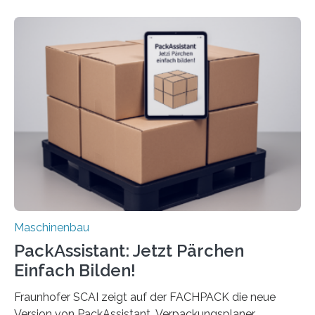
dass nun auch Laien die Maschine umrüsten können.
Die zugrunde liegende Methodik lässt sich auf alle
anderen Maschinen übertragen. Eine Falzmaschine
umzurüsten ist ein Job für echte Profis. Eine solche
Maschine faltet in Druckereien Broschüren, Prospekte,
Landkarten und vieles mehr – mehrere Zehntausend
Exemplare pro Stunde. Je nach Maschinentyp und
Auftrag kann das Umrüsten…
Maschinenbau
PackAssistant: Jetzt Pärchen
Einfach Bilden!
Fraunhofer SCAI zeigt auf der FACHPACK die neue
Version von PackAssistant. Verpackungsplaner