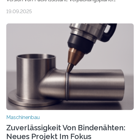
weltweit nutzen die Software in den Branchen
19.09.2025
Automobil, Maschinenbau und in der Zulieferindustrie.
Mit der Funktion Pärchenbildung lassen sich nun zwei
Teile als eine Einheit verpacken. Die Anordnung kann
der Benutzer vorgeben und erhält so mehr Kontrolle
über die Positionierung der Bauteile. Die ebenfalls neue
Automatisierungsschnittstelle dient dazu, die Software
besser in spezifische Unternehmensprozesse
einzubinden. Sankt Augustin – Zur Messe FACHPACK
vom 23. bis 25. September in Nürnberg…
Maschinenbau
Zuverlässigkeit Von Bindenähten:
Neues Projekt Im Fokus