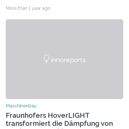
bei Rezyklaten aufgrund der Vorgeschichte des
More than 1 year ago
Matrixmaterials eine große Herausforderung dar.
Zuverlässigkeitsexperten aus dem Fraunhofer-Institut
für Betriebsfestigkeit und Systemzuverlässigkeit LBF
möchten in dem Projekt »Design for Reliability –
Bindenähte in technischen Bauteilen« gemeinsam mit
Partnern grundlegende Zusammenhänge hinsichtlich
der Zuverlässigkeit von Bindenähten untersuchen.
Durch den verstärkten Einsatz von Rezyklaten
aufgrund der ELV-Verordnung der EU, wird die
Zuverlässigkeits- und Lebensdauerbewertung von
Rezyklaten besonders herausfordernd. Die
Vorgeschichte des Materialmix…
Maschinenbau
Fraunhofers HoverLIGHT
transformiert die Dämpfung von