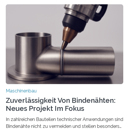
Mit der Funktion Pärchenbildung lassen sich nun zwei
Teile als eine Einheit verpacken. Die Anordnung kann
der Benutzer vorgeben und erhält so mehr Kontrolle
über die Positionierung der Bauteile. Die ebenfalls neue
Automatisierungsschnittstelle dient dazu, die Software
besser in spezifische Unternehmensprozesse
einzubinden. Sankt Augustin – Zur Messe FACHPACK
vom 23. bis 25. September in Nürnberg…
Maschinenbau
Zuverlässigkeit Von Bindenähten:
Neues Projekt Im Fokus
In zahlreichen Bauteilen technischer Anwendungen sind
Bindenähte nicht zu vermeiden und stellen besonders