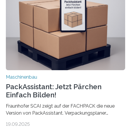
anderen Maschinen übertragen. Eine Falzmaschine
umzurüsten ist ein Job für echte Profis. Eine solche
Maschine faltet in Druckereien Broschüren, Prospekte,
Landkarten und vieles mehr – mehrere Zehntausend
Exemplare pro Stunde. Je nach Maschinentyp und
Auftrag kann das Umrüsten…
Maschinenbau
PackAssistant: Jetzt Pärchen
Einfach Bilden!
Fraunhofer SCAI zeigt auf der FACHPACK die neue
Version von PackAssistant. Verpackungsplaner
weltweit nutzen die Software in den Branchen
19.09.2025
Automobil, Maschinenbau und in der Zulieferindustrie.