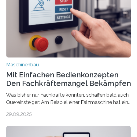
Maschinenbau
Mit Einfachen Bedienkonzepten
Den Fachkräftemangel Bekämpfen
Was bisher nur Fachkräfte konnten, schaffen bald auch
Quereinsteiger: Am Beispiel einer Falzmaschine hat ein
Forscher vom Fraunhofer IPA das Bedienkonzept der
29.09.2025
Mensch-Maschine-Schnittstelle so sehr vereinfacht,
dass nun auch Laien die Maschine umrüsten können.
Die zugrunde liegende Methodik lässt sich auf alle