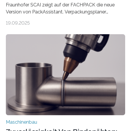
Fraunhofer SCAI zeigt auf der FACHPACK die neue
Version von PackAssistant. Verpackungsplaner
weltweit nutzen die Software in den Branchen
19.09.2025
Automobil, Maschinenbau und in der Zulieferindustrie.
Mit der Funktion Pärchenbildung lassen sich nun zwei
Teile als eine Einheit verpacken. Die Anordnung kann
der Benutzer vorgeben und erhält so mehr Kontrolle
über die Positionierung der Bauteile. Die ebenfalls neue
Automatisierungsschnittstelle dient dazu, die Software
besser in spezifische Unternehmensprozesse
einzubinden. Sankt Augustin – Zur Messe FACHPACK
vom 23. bis 25. September in Nürnberg…
Maschinenbau