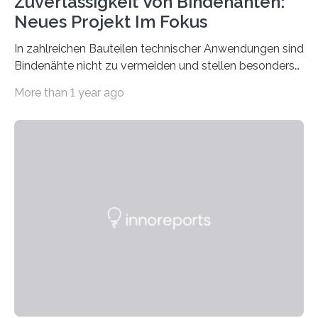
Zuverlässigkeit Von Bindenähten:
Neues Projekt Im Fokus
In zahlreichen Bauteilen technischer Anwendungen sind
Bindenähte nicht zu vermeiden und stellen besonders
bei Rezyklaten aufgrund der Vorgeschichte des
More than 1 year ago
Matrixmaterials eine große Herausforderung dar.
Zuverlässigkeitsexperten aus dem Fraunhofer-Institut
für Betriebsfestigkeit und Systemzuverlässigkeit LBF
möchten in dem Projekt »Design for Reliability –
Bindenähte in technischen Bauteilen« gemeinsam mit
Partnern grundlegende Zusammenhänge hinsichtlich
der Zuverlässigkeit von Bindenähten untersuchen.
Durch den verstärkten Einsatz von Rezyklaten
aufgrund der ELV-Verordnung der EU, wird die
Zuverlässigkeits- und Lebensdauerbewertung von
Rezyklaten besonders herausfordernd. Die
Vorgeschichte des Materialmix…