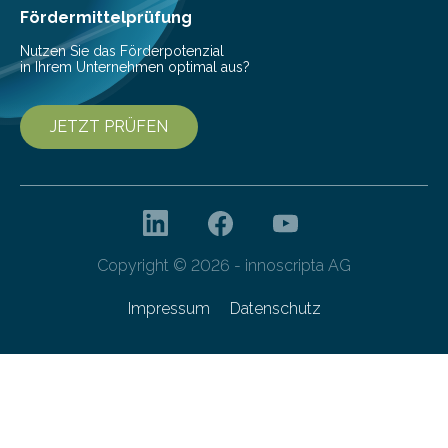
besser dämpft. Und das bei einer Gewichtseinsparung
Fördermittelprüfung
von 20…
Nutzen Sie das Förderpotenzial
in Ihrem Unternehmen optimal aus?
JETZT PRÜFEN
Copyright © 2026 - innoscripta AG
Impressum
Datenschutz