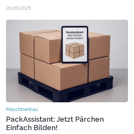
Forscher vom Fraunhofer IPA das Bedienkonzept der
29.09.2025
Mensch-Maschine-Schnittstelle so sehr vereinfacht,
dass nun auch Laien die Maschine umrüsten können.
Die zugrunde liegende Methodik lässt sich auf alle
anderen Maschinen übertragen. Eine Falzmaschine
umzurüsten ist ein Job für echte Profis. Eine solche
Maschine faltet in Druckereien Broschüren, Prospekte,
Landkarten und vieles mehr – mehrere Zehntausend
Exemplare pro Stunde. Je nach Maschinentyp und
Auftrag kann das Umrüsten…
Maschinenbau
PackAssistant: Jetzt Pärchen
Einfach Bilden!