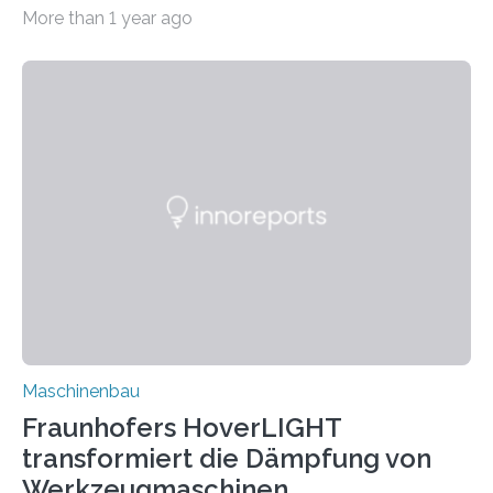
bei Rezyklaten aufgrund der Vorgeschichte des
More than 1 year ago
Matrixmaterials eine große Herausforderung dar.
Zuverlässigkeitsexperten aus dem Fraunhofer-Institut
für Betriebsfestigkeit und Systemzuverlässigkeit LBF
möchten in dem Projekt »Design for Reliability –
Bindenähte in technischen Bauteilen« gemeinsam mit
Partnern grundlegende Zusammenhänge hinsichtlich
der Zuverlässigkeit von Bindenähten untersuchen.
Durch den verstärkten Einsatz von Rezyklaten
aufgrund der ELV-Verordnung der EU, wird die
Zuverlässigkeits- und Lebensdauerbewertung von
Rezyklaten besonders herausfordernd. Die
Vorgeschichte des Materialmix…
Maschinenbau
Fraunhofers HoverLIGHT
transformiert die Dämpfung von
Werkzeugmaschinen