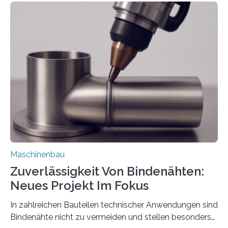
Teile als eine Einheit verpacken. Die Anordnung kann
der Benutzer vorgeben und erhält so mehr Kontrolle
über die Positionierung der Bauteile. Die ebenfalls neue
Automatisierungsschnittstelle dient dazu, die Software
besser in spezifische Unternehmensprozesse
einzubinden. Sankt Augustin – Zur Messe FACHPACK
vom 23. bis 25. September in Nürnberg…
Maschinenbau
Zuverlässigkeit Von Bindenähten:
Neues Projekt Im Fokus
In zahlreichen Bauteilen technischer Anwendungen sind
Bindenähte nicht zu vermeiden und stellen besonders