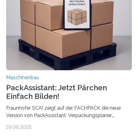
umzurüsten ist ein Job für echte Profis. Eine solche
Maschine faltet in Druckereien Broschüren, Prospekte,
Landkarten und vieles mehr – mehrere Zehntausend
Exemplare pro Stunde. Je nach Maschinentyp und
Auftrag kann das Umrüsten…
Maschinenbau
PackAssistant: Jetzt Pärchen
Einfach Bilden!
Fraunhofer SCAI zeigt auf der FACHPACK die neue
Version von PackAssistant. Verpackungsplaner
weltweit nutzen die Software in den Branchen
19.09.2025
Automobil, Maschinenbau und in der Zulieferindustrie.
Mit der Funktion Pärchenbildung lassen sich nun zwei