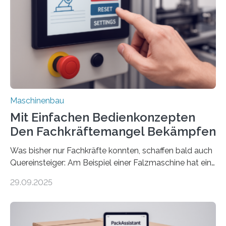
Maschinenbau
Mit Einfachen Bedienkonzepten
Den Fachkräftemangel Bekämpfen
Was bisher nur Fachkräfte konnten, schaffen bald auch
Quereinsteiger: Am Beispiel einer Falzmaschine hat ein
Forscher vom Fraunhofer IPA das Bedienkonzept der
29.09.2025
Mensch-Maschine-Schnittstelle so sehr vereinfacht,
dass nun auch Laien die Maschine umrüsten können.
Die zugrunde liegende Methodik lässt sich auf alle
anderen Maschinen übertragen. Eine Falzmaschine