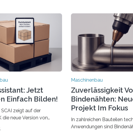
nbau
Maschinenbau
istant: Jetzt
Zuverlässigkeit V
n Einfach Bilden!
Bindenähten: Neu
Projekt Im Fokus
 SCAI zeigt auf der
die neue Version von
In zahlreichen Bauteilen tec
ant. Verpackungsplaner
Anwendungen sind Bindenäh
5
utzen die Software in den