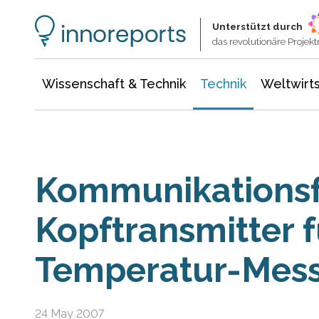
Wissenschaft & Technik
Informationstechnologie
Energie & Elektrotechnik
Unterstützt durch
das revolutionäre Proje
Wissenschaft & Technik
Technik
Weltwirts
Kommunikationsf
Kopftransmitter f
Temperatur-Mes
24 May 2007