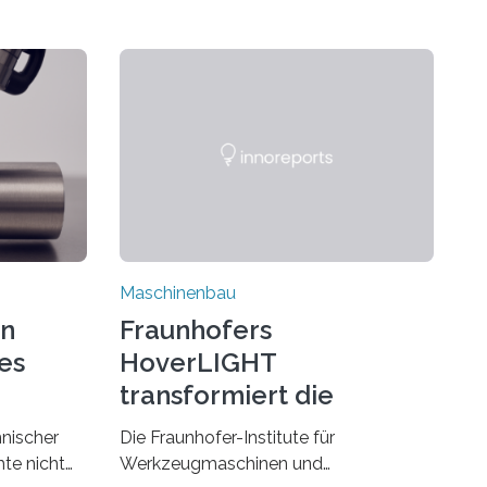
Maschinenbau
on
Fraunhofers
es
HoverLIGHT
transformiert die
Dämpfung von
hnischer
Die Fraunhofer-Institute für
Werkzeugmaschinen
te nicht
Werkzeugmaschinen und