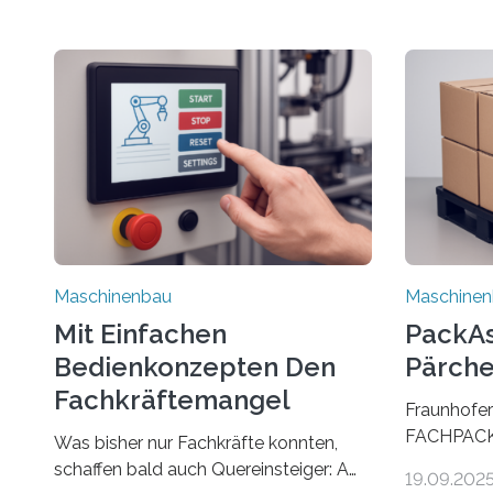
Maschinenbau
Maschine
Mit Einfachen
PackAss
Bedienkonzepten Den
Pärche
Fachkräftemangel
Fraunhofer
Bekämpfen
FACHPACK 
Was bisher nur Fachkräfte konnten,
PackAssist
schaffen bald auch Quereinsteiger: Am
19.09.202
weltweit n