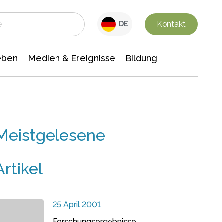
 Leben
Medien & Ereignisse
Interdisziplinäre Forschung
Veranstaltungsnachrichten
n Chemie
Gesellschaftswissenschaften
Kontakt
DE
eben
Medien & Ereignisse
Bildung
Meistgelesene
Artikel
25 April 2001
Forschungsergebnisse