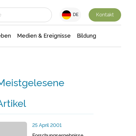
 Leben
Medien & Ereignisse
Interdisziplinäre Forschung
Veranstaltungsnachrichten
n Chemie
Gesellschaftswissenschaften
Kontakt
DE
eben
Medien & Ereignisse
Bildung
Meistgelesene
Artikel
25 April 2001
Forschungsergebnisse