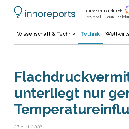
Wissenschaft & Technik
Informationstechnologie
Energie & Elektrotechnik
Unterstützt durch
das revolutionäre Proje
Wissenschaft & Technik
Technik
Weltwirts
Flachdruckvermit
unterliegt nur g
Temperatureinflu
23 April 2007