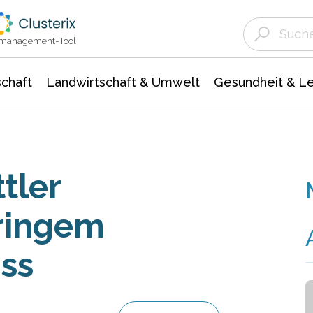
Landwirtschaft & Umwelt
Gesundheit &
Agrar- Forstwissenschaften
Unternehmensmeldungen
Biowissenschafte
Ökologie Umwelt- Naturschutz
ktmanagement-Tool
chaft
Landwirtschaft & Umwelt
Gesundheit & L
tler
eringem
ss