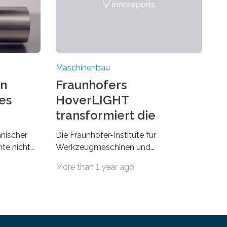
Maschinenbau
on
Fraunhofers
es
HoverLIGHT
transformiert die
Dämpfung von
hnischer
Die Fraunhofer-Institute für
Werkzeugmaschinen
te nicht
Werkzeugmaschinen und
esonders
Umformtechnik IWU sowie für
More than 1 year ago
Fertigungstechnik und Angewandte
erials eine
Materialforschung IFAM haben einen
Durchbruch in der Materialforschung
us dem
erzielt: Der Verbundwerkstoff
HoverLIGHT setzt neue Maßstäbe für