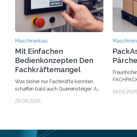
Maschinenbau
Maschine
Mit Einfachen
PackAss
Bedienkonzepten Den
Pärche
Fachkräftemangel
Fraunhofer
Bekämpfen
FACHPACK 
Was bisher nur Fachkräfte konnten,
PackAssist
schaffen bald auch Quereinsteiger: Am
19.09.202
weltweit n
Beispiel einer Falzmaschine hat ein
29.09.2025
Branchen 
Forscher vom Fraunhofer IPA das
und in der 
Bedienkonzept der Mensch-Maschine-
Funktion P
Schnittstelle so sehr vereinfacht, dass
nun zwei Te
nun auch Laien die Maschine umrüsten
verpacken.
können. Die zugrunde liegende