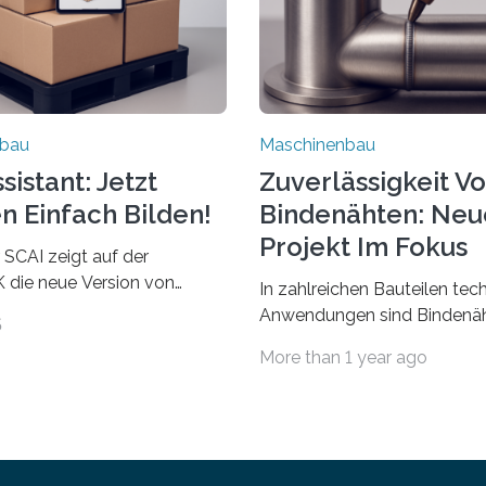
nbau
Maschinenbau
istant: Jetzt
Zuverlässigkeit V
n Einfach Bilden!
Bindenähten: Neu
Projekt Im Fokus
 SCAI zeigt auf der
die neue Version von
In zahlreichen Bauteilen tec
ant. Verpackungsplaner
Anwendungen sind Bindenäh
5
utzen die Software in den
zu vermeiden und stellen b
More than 1 year ago
Automobil, Maschinenbau
bei Rezyklaten aufgrund der
Zulieferindustrie. Mit der
Vorgeschichte des Matrixmat
ärchenbildung lassen sich
große Herausforderung dar.
ile als eine Einheit
Zuverlässigkeitsexperten a
 Die Anordnung kann der
Fraunhofer-Institut für