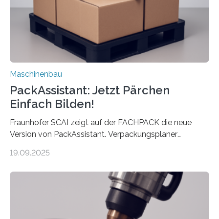
Auftrag kann das Umrüsten…
Maschinenbau
PackAssistant: Jetzt Pärchen
Einfach Bilden!
Fraunhofer SCAI zeigt auf der FACHPACK die neue
Version von PackAssistant. Verpackungsplaner
weltweit nutzen die Software in den Branchen
19.09.2025
Automobil, Maschinenbau und in der Zulieferindustrie.
Mit der Funktion Pärchenbildung lassen sich nun zwei
Teile als eine Einheit verpacken. Die Anordnung kann
der Benutzer vorgeben und erhält so mehr Kontrolle
über die Positionierung der Bauteile. Die ebenfalls neue
Automatisierungsschnittstelle dient dazu, die Software