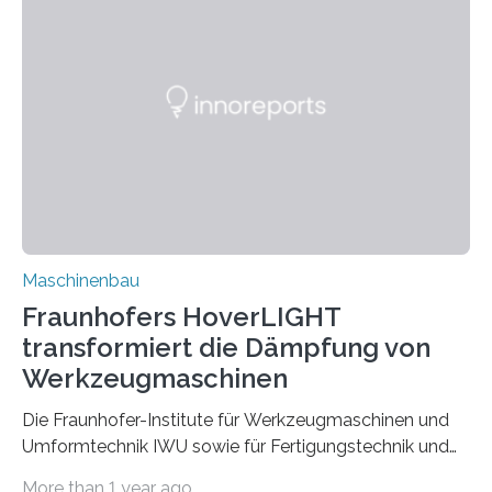
Bindenähte in technischen Bauteilen« gemeinsam mit
Partnern grundlegende Zusammenhänge hinsichtlich
der Zuverlässigkeit von Bindenähten untersuchen.
Durch den verstärkten Einsatz von Rezyklaten
aufgrund der ELV-Verordnung der EU, wird die
Zuverlässigkeits- und Lebensdauerbewertung von
Rezyklaten besonders herausfordernd. Die
Vorgeschichte des Materialmix…
Maschinenbau
Fraunhofers HoverLIGHT
transformiert die Dämpfung von
Werkzeugmaschinen
Die Fraunhofer-Institute für Werkzeugmaschinen und
Umformtechnik IWU sowie für Fertigungstechnik und
Angewandte Materialforschung IFAM haben einen
More than 1 year ago