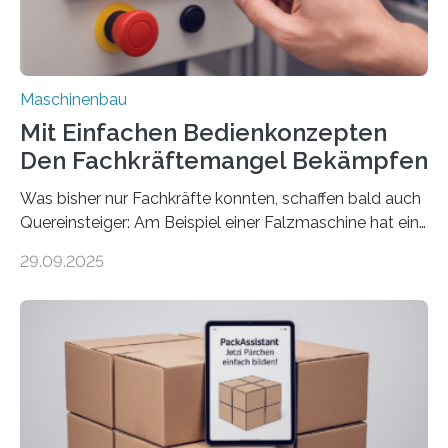
Maschinenbau
Mit Einfachen Bedienkonzepten
Den Fachkräftemangel Bekämpfen
Was bisher nur Fachkräfte konnten, schaffen bald auch
Quereinsteiger: Am Beispiel einer Falzmaschine hat ein
Forscher vom Fraunhofer IPA das Bedienkonzept der
29.09.2025
Mensch-Maschine-Schnittstelle so sehr vereinfacht,
dass nun auch Laien die Maschine umrüsten können.
Die zugrunde liegende Methodik lässt sich auf alle
anderen Maschinen übertragen. Eine Falzmaschine
umzurüsten ist ein Job für echte Profis. Eine solche
Maschine faltet in Druckereien Broschüren, Prospekte,
Landkarten und vieles mehr – mehrere Zehntausend
Exemplare pro Stunde. Je nach Maschinentyp und