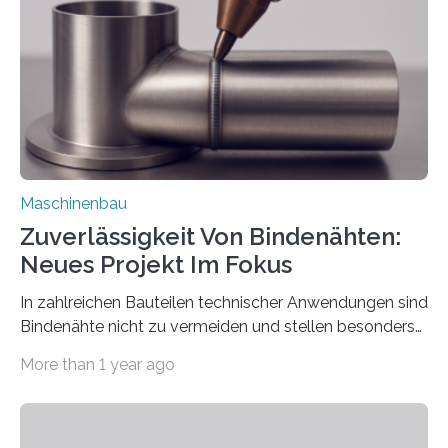
besser in spezifische Unternehmensprozesse
einzubinden. Sankt Augustin – Zur Messe FACHPACK
vom 23. bis 25. September in Nürnberg…
Maschinenbau
Zuverlässigkeit Von Bindenähten:
Neues Projekt Im Fokus
In zahlreichen Bauteilen technischer Anwendungen sind
Bindenähte nicht zu vermeiden und stellen besonders
bei Rezyklaten aufgrund der Vorgeschichte des
More than 1 year ago
Matrixmaterials eine große Herausforderung dar.
Zuverlässigkeitsexperten aus dem Fraunhofer-Institut
für Betriebsfestigkeit und Systemzuverlässigkeit LBF
möchten in dem Projekt »Design for Reliability –