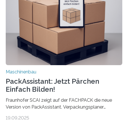
umzurüsten ist ein Job für echte Profis. Eine solche
Maschine faltet in Druckereien Broschüren, Prospekte,
Landkarten und vieles mehr – mehrere Zehntausend
Exemplare pro Stunde. Je nach Maschinentyp und
Auftrag kann das Umrüsten…
Maschinenbau
PackAssistant: Jetzt Pärchen
Einfach Bilden!
Fraunhofer SCAI zeigt auf der FACHPACK die neue
Version von PackAssistant. Verpackungsplaner
weltweit nutzen die Software in den Branchen
19.09.2025
Automobil, Maschinenbau und in der Zulieferindustrie.
Mit der Funktion Pärchenbildung lassen sich nun zwei