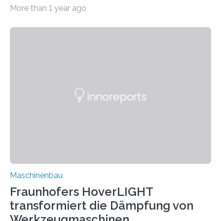
bei Rezyklaten aufgrund der Vorgeschichte des
More than 1 year ago
Matrixmaterials eine große Herausforderung dar.
Zuverlässigkeitsexperten aus dem Fraunhofer-Institut
für Betriebsfestigkeit und Systemzuverlässigkeit LBF
möchten in dem Projekt »Design for Reliability –
Bindenähte in technischen Bauteilen« gemeinsam mit
Partnern grundlegende Zusammenhänge hinsichtlich
der Zuverlässigkeit von Bindenähten untersuchen.
Durch den verstärkten Einsatz von Rezyklaten
aufgrund der ELV-Verordnung der EU, wird die
Zuverlässigkeits- und Lebensdauerbewertung von
Rezyklaten besonders herausfordernd. Die
Vorgeschichte des Materialmix…
Maschinenbau
Fraunhofers HoverLIGHT
transformiert die Dämpfung von
Werkzeugmaschinen