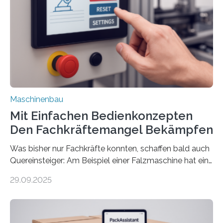
Maschinenbau
Mit Einfachen Bedienkonzepten
Den Fachkräftemangel Bekämpfen
Was bisher nur Fachkräfte konnten, schaffen bald auch
Quereinsteiger: Am Beispiel einer Falzmaschine hat ein
Forscher vom Fraunhofer IPA das Bedienkonzept der
29.09.2025
Mensch-Maschine-Schnittstelle so sehr vereinfacht,
dass nun auch Laien die Maschine umrüsten können.
Die zugrunde liegende Methodik lässt sich auf alle
anderen Maschinen übertragen. Eine Falzmaschine