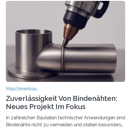
Teile als eine Einheit verpacken. Die Anordnung kann
der Benutzer vorgeben und erhält so mehr Kontrolle
über die Positionierung der Bauteile. Die ebenfalls neue
Automatisierungsschnittstelle dient dazu, die Software
besser in spezifische Unternehmensprozesse
einzubinden. Sankt Augustin – Zur Messe FACHPACK
vom 23. bis 25. September in Nürnberg…
Maschinenbau
Zuverlässigkeit Von Bindenähten:
Neues Projekt Im Fokus
In zahlreichen Bauteilen technischer Anwendungen sind
Bindenähte nicht zu vermeiden und stellen besonders