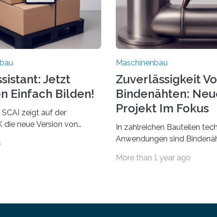
nbau
Maschinenbau
istant: Jetzt
Zuverlässigkeit V
n Einfach Bilden!
Bindenähten: Neu
Projekt Im Fokus
 SCAI zeigt auf der
die neue Version von
In zahlreichen Bauteilen tec
ant. Verpackungsplaner
Anwendungen sind Bindenäh
5
utzen die Software in den
zu vermeiden und stellen b
More than 1 year ago
Automobil, Maschinenbau
bei Rezyklaten aufgrund der
Zulieferindustrie. Mit der
Vorgeschichte des Matrixmat
ärchenbildung lassen sich
große Herausforderung dar.
ile als eine Einheit
Zuverlässigkeitsexperten a
 Die Anordnung kann der
Fraunhofer-Institut für