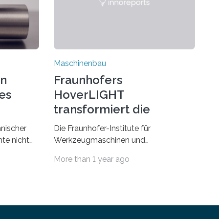
Maschinenbau
on
Fraunhofers
es
HoverLIGHT
transformiert die
Dämpfung von
hnischer
Die Fraunhofer-Institute für
Werkzeugmaschinen
te nicht
Werkzeugmaschinen und
esonders
Umformtechnik IWU sowie für
More than 1 year ago
Fertigungstechnik und Angewandte
erials eine
Materialforschung IFAM haben einen
Durchbruch in der Materialforschung
us dem
erzielt: Der Verbundwerkstoff
HoverLIGHT setzt neue Maßstäbe für