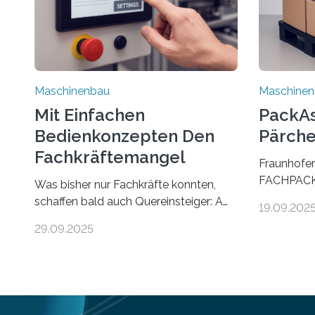
Maschinenbau
Maschine
Mit Einfachen
PackAss
Bedienkonzepten Den
Pärche
Fachkräftemangel
Fraunhofer
Bekämpfen
FACHPACK 
Was bisher nur Fachkräfte konnten,
PackAssist
schaffen bald auch Quereinsteiger: Am
19.09.202
weltweit n
Beispiel einer Falzmaschine hat ein
29.09.2025
Branchen 
Forscher vom Fraunhofer IPA das
und in der 
Bedienkonzept der Mensch-Maschine-
Funktion P
Schnittstelle so sehr vereinfacht, dass
nun zwei Te
nun auch Laien die Maschine umrüsten
verpacken.
können. Die zugrunde liegende