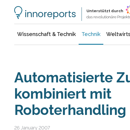
Wissenschaft & Technik
Informationstechnologie
Energie & Elektrotechnik
Unterstützt durch
das revolutionäre Proje
Wissenschaft & Technik
Technik
Weltwirts
Automatisierte Z
kombiniert mit
Roboterhandling
26 January 2007