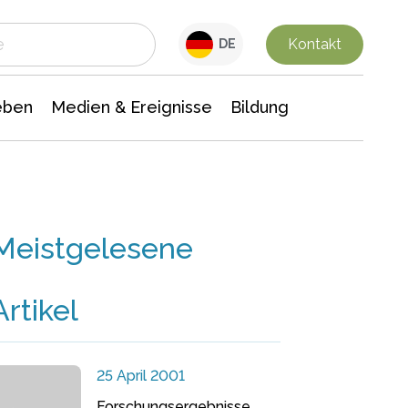
 Leben
Medien & Ereignisse
Interdisziplinäre Forschung
Veranstaltungsnachrichten
n Chemie
Gesellschaftswissenschaften
Kontakt
DE
eben
Medien & Ereignisse
Bildung
Meistgelesene
Artikel
25 April 2001
Forschungsergebnisse