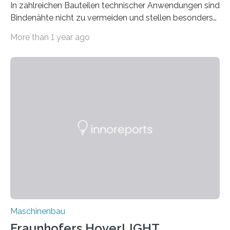
In zahlreichen Bauteilen technischer Anwendungen sind
Bindenähte nicht zu vermeiden und stellen besonders
bei Rezyklaten aufgrund der Vorgeschichte des
More than 1 year ago
Matrixmaterials eine große Herausforderung dar.
Zuverlässigkeitsexperten aus dem Fraunhofer-Institut
für Betriebsfestigkeit und Systemzuverlässigkeit LBF
möchten in dem Projekt »Design for Reliability –
Bindenähte in technischen Bauteilen« gemeinsam mit
Partnern grundlegende Zusammenhänge hinsichtlich
der Zuverlässigkeit von Bindenähten untersuchen.
Durch den verstärkten Einsatz von Rezyklaten
aufgrund der ELV-Verordnung der EU, wird die
Zuverlässigkeits- und Lebensdauerbewertung von
Rezyklaten besonders herausfordernd. Die
Vorgeschichte des Materialmix…
Maschinenbau
Fraunhofers HoverLIGHT