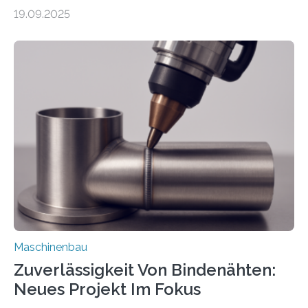
weltweit nutzen die Software in den Branchen
19.09.2025
Automobil, Maschinenbau und in der Zulieferindustrie.
Mit der Funktion Pärchenbildung lassen sich nun zwei
Teile als eine Einheit verpacken. Die Anordnung kann
der Benutzer vorgeben und erhält so mehr Kontrolle
über die Positionierung der Bauteile. Die ebenfalls neue
Automatisierungsschnittstelle dient dazu, die Software
besser in spezifische Unternehmensprozesse
einzubinden. Sankt Augustin – Zur Messe FACHPACK
vom 23. bis 25. September in Nürnberg…
Maschinenbau
Zuverlässigkeit Von Bindenähten:
Neues Projekt Im Fokus