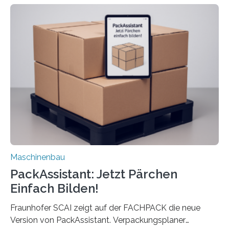
dass nun auch Laien die Maschine umrüsten können.
Die zugrunde liegende Methodik lässt sich auf alle
anderen Maschinen übertragen. Eine Falzmaschine
umzurüsten ist ein Job für echte Profis. Eine solche
Maschine faltet in Druckereien Broschüren, Prospekte,
Landkarten und vieles mehr – mehrere Zehntausend
Exemplare pro Stunde. Je nach Maschinentyp und
Auftrag kann das Umrüsten…
Maschinenbau
PackAssistant: Jetzt Pärchen
Einfach Bilden!
Fraunhofer SCAI zeigt auf der FACHPACK die neue
Version von PackAssistant. Verpackungsplaner