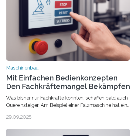
Maschinenbau
Mit Einfachen Bedienkonzepten
Den Fachkräftemangel Bekämpfen
Was bisher nur Fachkräfte konnten, schaffen bald auch
Quereinsteiger: Am Beispiel einer Falzmaschine hat ein
Forscher vom Fraunhofer IPA das Bedienkonzept der
29.09.2025
Mensch-Maschine-Schnittstelle so sehr vereinfacht,
dass nun auch Laien die Maschine umrüsten können.
Die zugrunde liegende Methodik lässt sich auf alle