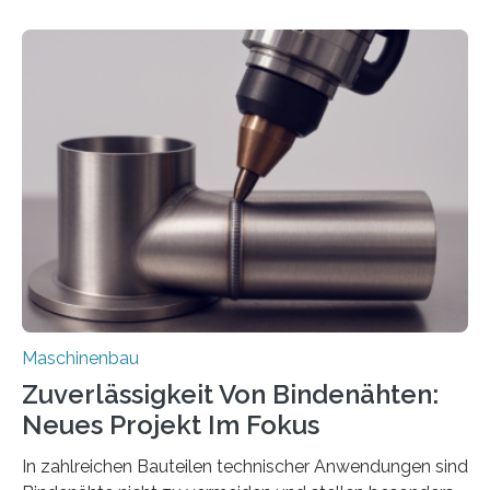
Mit der Funktion Pärchenbildung lassen sich nun zwei
Teile als eine Einheit verpacken. Die Anordnung kann
der Benutzer vorgeben und erhält so mehr Kontrolle
über die Positionierung der Bauteile. Die ebenfalls neue
Automatisierungsschnittstelle dient dazu, die Software
besser in spezifische Unternehmensprozesse
einzubinden. Sankt Augustin – Zur Messe FACHPACK
vom 23. bis 25. September in Nürnberg…
Maschinenbau
Zuverlässigkeit Von Bindenähten:
Neues Projekt Im Fokus
In zahlreichen Bauteilen technischer Anwendungen sind