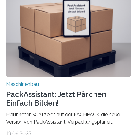
anderen Maschinen übertragen. Eine Falzmaschine
umzurüsten ist ein Job für echte Profis. Eine solche
Maschine faltet in Druckereien Broschüren, Prospekte,
Landkarten und vieles mehr – mehrere Zehntausend
Exemplare pro Stunde. Je nach Maschinentyp und
Auftrag kann das Umrüsten…
Maschinenbau
PackAssistant: Jetzt Pärchen
Einfach Bilden!
Fraunhofer SCAI zeigt auf der FACHPACK die neue
Version von PackAssistant. Verpackungsplaner
weltweit nutzen die Software in den Branchen
19.09.2025
Automobil, Maschinenbau und in der Zulieferindustrie.