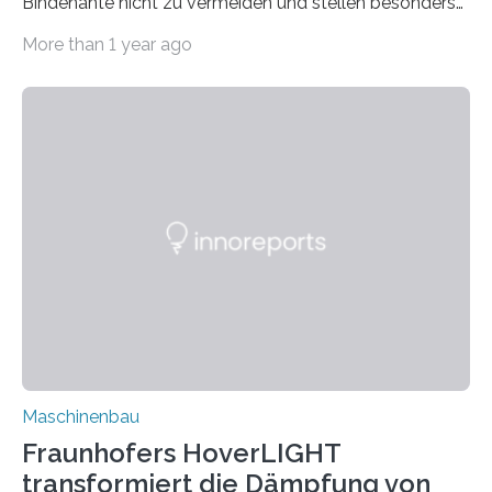
Bindenähte nicht zu vermeiden und stellen besonders
bei Rezyklaten aufgrund der Vorgeschichte des
More than 1 year ago
Matrixmaterials eine große Herausforderung dar.
Zuverlässigkeitsexperten aus dem Fraunhofer-Institut
für Betriebsfestigkeit und Systemzuverlässigkeit LBF
möchten in dem Projekt »Design for Reliability –
Bindenähte in technischen Bauteilen« gemeinsam mit
Partnern grundlegende Zusammenhänge hinsichtlich
der Zuverlässigkeit von Bindenähten untersuchen.
Durch den verstärkten Einsatz von Rezyklaten
aufgrund der ELV-Verordnung der EU, wird die
Zuverlässigkeits- und Lebensdauerbewertung von
Rezyklaten besonders herausfordernd. Die
Vorgeschichte des Materialmix…
Maschinenbau
Fraunhofers HoverLIGHT
transformiert die Dämpfung von