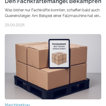
Den Fachkräftemangel Bekämpfen
Was bisher nur Fachkräfte konnten, schaffen bald auch
Quereinsteiger: Am Beispiel einer Falzmaschine hat ein
Forscher vom Fraunhofer IPA das Bedienkonzept der
29.09.2025
Mensch-Maschine-Schnittstelle so sehr vereinfacht,
dass nun auch Laien die Maschine umrüsten können.
Die zugrunde liegende Methodik lässt sich auf alle
anderen Maschinen übertragen. Eine Falzmaschine
umzurüsten ist ein Job für echte Profis. Eine solche
Maschine faltet in Druckereien Broschüren, Prospekte,
Landkarten und vieles mehr – mehrere Zehntausend
Exemplare pro Stunde. Je nach Maschinentyp und
Auftrag kann das Umrüsten…
Maschinenbau