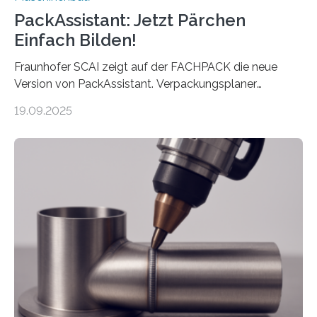
PackAssistant: Jetzt Pärchen
Einfach Bilden!
Fraunhofer SCAI zeigt auf der FACHPACK die neue
Version von PackAssistant. Verpackungsplaner
weltweit nutzen die Software in den Branchen
19.09.2025
Automobil, Maschinenbau und in der Zulieferindustrie.
Mit der Funktion Pärchenbildung lassen sich nun zwei
Teile als eine Einheit verpacken. Die Anordnung kann
der Benutzer vorgeben und erhält so mehr Kontrolle
über die Positionierung der Bauteile. Die ebenfalls neue
Automatisierungsschnittstelle dient dazu, die Software
besser in spezifische Unternehmensprozesse
einzubinden. Sankt Augustin – Zur Messe FACHPACK
vom 23. bis 25. September in Nürnberg…