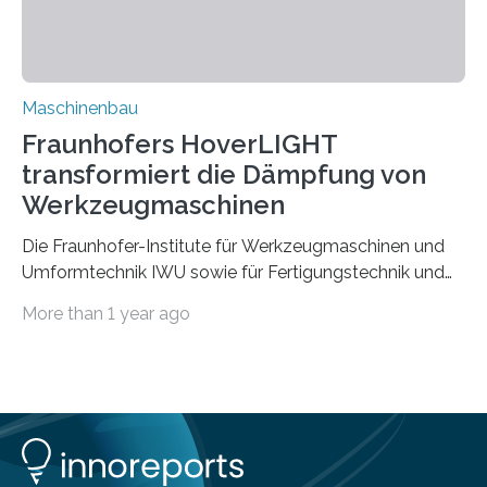
Rezyklaten besonders herausfordernd. Die
Vorgeschichte des Materialmix…
Maschinenbau
Fraunhofers HoverLIGHT
transformiert die Dämpfung von
Werkzeugmaschinen
Die Fraunhofer-Institute für Werkzeugmaschinen und
Umformtechnik IWU sowie für Fertigungstechnik und
Angewandte Materialforschung IFAM haben einen
More than 1 year ago
Durchbruch in der Materialforschung erzielt: Der
Verbundwerkstoff HoverLIGHT setzt neue Maßstäbe
für die Konstruktion von Werkzeugmaschinen. Durch
die Kombination von Aluminiumschaum und
partikelgefüllten Hohlkugeln erreicht HoverLIGHT einen
bisher unerreichten Eigenschaftsmix aus Leichtigkeit,
Steifigkeit und Schwingungsdämpfung. In einem