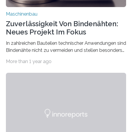
Maschinenbau
Zuverlässigkeit Von Bindenähten:
Neues Projekt Im Fokus
In zahlreichen Bauteilen technischer Anwendungen sind
Bindenähte nicht zu vermeiden und stellen besonders
bei Rezyklaten aufgrund der Vorgeschichte des
More than 1 year ago
Matrixmaterials eine große Herausforderung dar.
Zuverlässigkeitsexperten aus dem Fraunhofer-Institut
für Betriebsfestigkeit und Systemzuverlässigkeit LBF
möchten in dem Projekt »Design for Reliability –
Bindenähte in technischen Bauteilen« gemeinsam mit
Partnern grundlegende Zusammenhänge hinsichtlich
der Zuverlässigkeit von Bindenähten untersuchen.
Durch den verstärkten Einsatz von Rezyklaten
aufgrund der ELV-Verordnung der EU, wird die
Zuverlässigkeits- und Lebensdauerbewertung von