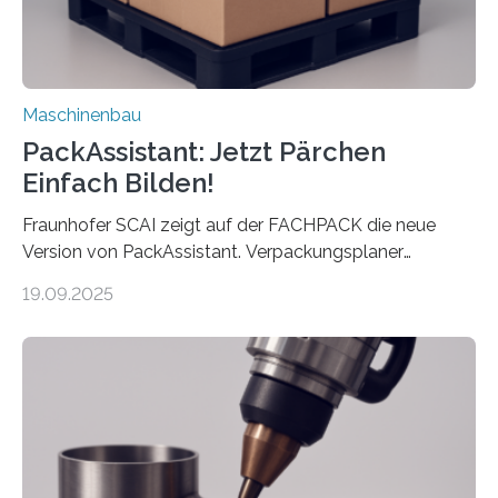
Maschinenbau
PackAssistant: Jetzt Pärchen
Einfach Bilden!
Fraunhofer SCAI zeigt auf der FACHPACK die neue
Version von PackAssistant. Verpackungsplaner
weltweit nutzen die Software in den Branchen
19.09.2025
Automobil, Maschinenbau und in der Zulieferindustrie.
Mit der Funktion Pärchenbildung lassen sich nun zwei
Teile als eine Einheit verpacken. Die Anordnung kann
der Benutzer vorgeben und erhält so mehr Kontrolle
über die Positionierung der Bauteile. Die ebenfalls neue
Automatisierungsschnittstelle dient dazu, die Software
besser in spezifische Unternehmensprozesse
einzubinden. Sankt Augustin – Zur Messe FACHPACK