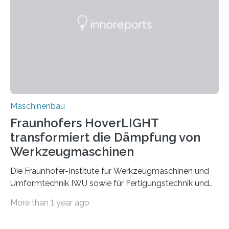
der Zuverlässigkeit von Bindenähten untersuchen.
Durch den verstärkten Einsatz von Rezyklaten
aufgrund der ELV-Verordnung der EU, wird die
Zuverlässigkeits- und Lebensdauerbewertung von
Rezyklaten besonders herausfordernd. Die
Vorgeschichte des Materialmix…
Maschinenbau
Fraunhofers HoverLIGHT
transformiert die Dämpfung von
Werkzeugmaschinen
Die Fraunhofer-Institute für Werkzeugmaschinen und
Umformtechnik IWU sowie für Fertigungstechnik und
Angewandte Materialforschung IFAM haben einen
More than 1 year ago
Durchbruch in der Materialforschung erzielt: Der
Verbundwerkstoff HoverLIGHT setzt neue Maßstäbe