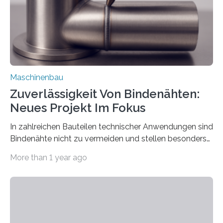
vom 23. bis 25. September in Nürnberg…
Maschinenbau
Zuverlässigkeit Von Bindenähten:
Neues Projekt Im Fokus
In zahlreichen Bauteilen technischer Anwendungen sind
Bindenähte nicht zu vermeiden und stellen besonders
bei Rezyklaten aufgrund der Vorgeschichte des
More than 1 year ago
Matrixmaterials eine große Herausforderung dar.
Zuverlässigkeitsexperten aus dem Fraunhofer-Institut
für Betriebsfestigkeit und Systemzuverlässigkeit LBF
möchten in dem Projekt »Design for Reliability –
Bindenähte in technischen Bauteilen« gemeinsam mit
Partnern grundlegende Zusammenhänge hinsichtlich