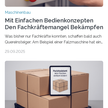
Maschinenbau
Mit Einfachen Bedienkonzepten
Den Fachkräftemangel Bekämpfen
Was bisher nur Fachkräfte konnten, schaffen bald auch
Quereinsteiger: Am Beispiel einer Falzmaschine hat ein
Forscher vom Fraunhofer IPA das Bedienkonzept der
29.09.2025
Mensch-Maschine-Schnittstelle so sehr vereinfacht,
dass nun auch Laien die Maschine umrüsten können.
Die zugrunde liegende Methodik lässt sich auf alle
anderen Maschinen übertragen. Eine Falzmaschine
umzurüsten ist ein Job für echte Profis. Eine solche
Maschine faltet in Druckereien Broschüren, Prospekte,
Landkarten und vieles mehr – mehrere Zehntausend
Exemplare pro Stunde. Je nach Maschinentyp und
Auftrag kann das Umrüsten…