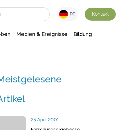
 Leben
Medien & Ereignisse
Interdisziplinäre Forschung
Veranstaltungsnachrichten
n Chemie
Gesellschaftswissenschaften
Kontakt
DE
eben
Medien & Ereignisse
Bildung
Meistgelesene
Artikel
25 April 2001
Forschungsergebnisse