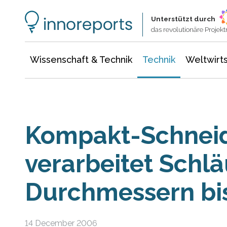
Wissenschaft & Technik
Informationstechnologie
Energie & Elektrotechnik
Unterstützt durch
das revolutionäre Proje
Wissenschaft & Technik
Technik
Weltwirts
Kompakt-Schneid
verarbeitet Schl
Durchmessern bi
14 December 2006