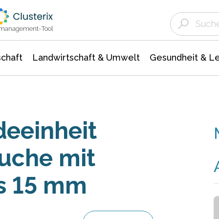
Landwirtschaft & Umwelt
Gesundheit &
Agrar- Forstwissenschaften
Unternehmensmeldungen
Biowissenschafte
Ökologie Umwelt- Naturschutz
ktmanagement-Tool
chaft
Landwirtschaft & Umwelt
Gesundheit & L
eeinheit
äuche mit
s 15 mm