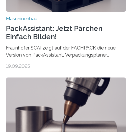
Maschinenbau
PackAssistant: Jetzt Pärchen
Einfach Bilden!
Fraunhofer SCAI zeigt auf der FACHPACK die neue
Version von PackAssistant. Verpackungsplaner
weltweit nutzen die Software in den Branchen
19.09.2025
Automobil, Maschinenbau und in der Zulieferindustrie.
Mit der Funktion Pärchenbildung lassen sich nun zwei
Teile als eine Einheit verpacken. Die Anordnung kann
der Benutzer vorgeben und erhält so mehr Kontrolle
über die Positionierung der Bauteile. Die ebenfalls neue
Automatisierungsschnittstelle dient dazu, die Software
besser in spezifische Unternehmensprozesse
einzubinden. Sankt Augustin – Zur Messe FACHPACK
vom 23. bis 25. September in Nürnberg…