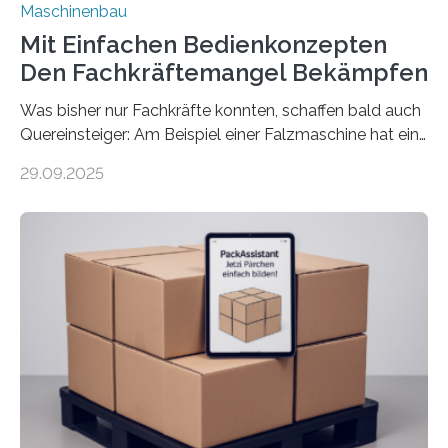
Maschinenbau
Mit Einfachen Bedienkonzepten
Den Fachkräftemangel Bekämpfen
Was bisher nur Fachkräfte konnten, schaffen bald auch
Quereinsteiger: Am Beispiel einer Falzmaschine hat ein
Forscher vom Fraunhofer IPA das Bedienkonzept der
29.09.2025
Mensch-Maschine-Schnittstelle so sehr vereinfacht,
dass nun auch Laien die Maschine umrüsten können.
Die zugrunde liegende Methodik lässt sich auf alle
anderen Maschinen übertragen. Eine Falzmaschine
umzurüsten ist ein Job für echte Profis. Eine solche
Maschine faltet in Druckereien Broschüren, Prospekte,
Landkarten und vieles mehr – mehrere Zehntausend
Exemplare pro Stunde. Je nach Maschinentyp und
Auftrag kann das Umrüsten…