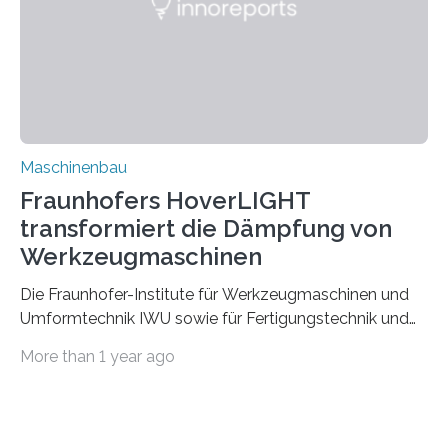
Durch den verstärkten Einsatz von Rezyklaten
aufgrund der ELV-Verordnung der EU, wird die
Zuverlässigkeits- und Lebensdauerbewertung von
Rezyklaten besonders herausfordernd. Die
Vorgeschichte des Materialmix…
Maschinenbau
Fraunhofers HoverLIGHT
transformiert die Dämpfung von
Werkzeugmaschinen
Die Fraunhofer-Institute für Werkzeugmaschinen und
Umformtechnik IWU sowie für Fertigungstechnik und
Angewandte Materialforschung IFAM haben einen
More than 1 year ago
Durchbruch in der Materialforschung erzielt: Der
Verbundwerkstoff HoverLIGHT setzt neue Maßstäbe
für die Konstruktion von Werkzeugmaschinen. Durch
die Kombination von Aluminiumschaum und