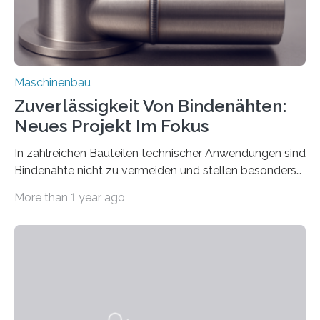
Maschinenbau
Zuverlässigkeit Von Bindenähten:
Neues Projekt Im Fokus
In zahlreichen Bauteilen technischer Anwendungen sind
Bindenähte nicht zu vermeiden und stellen besonders
bei Rezyklaten aufgrund der Vorgeschichte des
More than 1 year ago
Matrixmaterials eine große Herausforderung dar.
Zuverlässigkeitsexperten aus dem Fraunhofer-Institut
für Betriebsfestigkeit und Systemzuverlässigkeit LBF
möchten in dem Projekt »Design for Reliability –
Bindenähte in technischen Bauteilen« gemeinsam mit
Partnern grundlegende Zusammenhänge hinsichtlich
der Zuverlässigkeit von Bindenähten untersuchen.