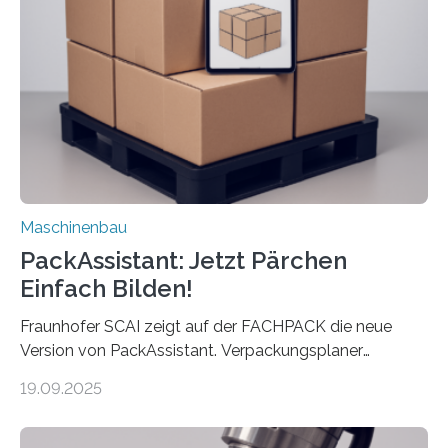
Maschine faltet in Druckereien Broschüren, Prospekte,
Landkarten und vieles mehr – mehrere Zehntausend
Exemplare pro Stunde. Je nach Maschinentyp und
Auftrag kann das Umrüsten…
Maschinenbau
PackAssistant: Jetzt Pärchen
Einfach Bilden!
Fraunhofer SCAI zeigt auf der FACHPACK die neue
Version von PackAssistant. Verpackungsplaner
weltweit nutzen die Software in den Branchen
19.09.2025
Automobil, Maschinenbau und in der Zulieferindustrie.
Mit der Funktion Pärchenbildung lassen sich nun zwei
Teile als eine Einheit verpacken. Die Anordnung kann