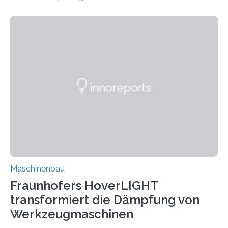
Matrixmaterials eine große Herausforderung dar.
Zuverlässigkeitsexperten aus dem Fraunhofer-Institut
für Betriebsfestigkeit und Systemzuverlässigkeit LBF
möchten in dem Projekt »Design for Reliability –
Bindenähte in technischen Bauteilen« gemeinsam mit
Partnern grundlegende Zusammenhänge hinsichtlich
der Zuverlässigkeit von Bindenähten untersuchen.
Durch den verstärkten Einsatz von Rezyklaten
aufgrund der ELV-Verordnung der EU, wird die
Zuverlässigkeits- und Lebensdauerbewertung von
Rezyklaten besonders herausfordernd. Die
Vorgeschichte des Materialmix…
Maschinenbau
Fraunhofers HoverLIGHT
transformiert die Dämpfung von
Werkzeugmaschinen