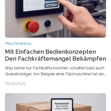
Maschinenbau
Mit Einfachen Bedienkonzepten
Den Fachkräftemangel Bekämpfen
Was bisher nur Fachkräfte konnten, schaffen bald auch
Quereinsteiger: Am Beispiel einer Falzmaschine hat ein
Forscher vom Fraunhofer IPA das Bedienkonzept der
29.09.2025
Mensch-Maschine-Schnittstelle so sehr vereinfacht,
dass nun auch Laien die Maschine umrüsten können.
Die zugrunde liegende Methodik lässt sich auf alle
anderen Maschinen übertragen. Eine Falzmaschine
umzurüsten ist ein Job für echte Profis. Eine solche