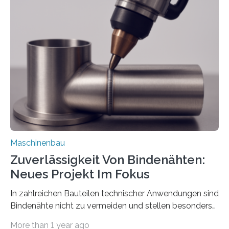
der Benutzer vorgeben und erhält so mehr Kontrolle
über die Positionierung der Bauteile. Die ebenfalls neue
Automatisierungsschnittstelle dient dazu, die Software
besser in spezifische Unternehmensprozesse
einzubinden. Sankt Augustin – Zur Messe FACHPACK
vom 23. bis 25. September in Nürnberg…
Maschinenbau
Zuverlässigkeit Von Bindenähten:
Neues Projekt Im Fokus
In zahlreichen Bauteilen technischer Anwendungen sind
Bindenähte nicht zu vermeiden und stellen besonders
bei Rezyklaten aufgrund der Vorgeschichte des
More than 1 year ago