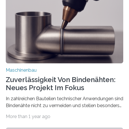
über die Positionierung der Bauteile. Die ebenfalls neue
Automatisierungsschnittstelle dient dazu, die Software
besser in spezifische Unternehmensprozesse
einzubinden. Sankt Augustin – Zur Messe FACHPACK
vom 23. bis 25. September in Nürnberg…
Maschinenbau
Zuverlässigkeit Von Bindenähten:
Neues Projekt Im Fokus
In zahlreichen Bauteilen technischer Anwendungen sind
Bindenähte nicht zu vermeiden und stellen besonders
bei Rezyklaten aufgrund der Vorgeschichte des
More than 1 year ago
Matrixmaterials eine große Herausforderung dar.
Zuverlässigkeitsexperten aus dem Fraunhofer-Institut