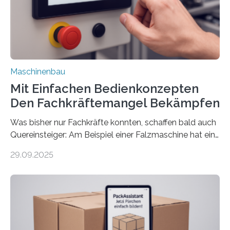
Maschinenbau
Mit Einfachen Bedienkonzepten
Den Fachkräftemangel Bekämpfen
Was bisher nur Fachkräfte konnten, schaffen bald auch
Quereinsteiger: Am Beispiel einer Falzmaschine hat ein
Forscher vom Fraunhofer IPA das Bedienkonzept der
29.09.2025
Mensch-Maschine-Schnittstelle so sehr vereinfacht,
dass nun auch Laien die Maschine umrüsten können.
Die zugrunde liegende Methodik lässt sich auf alle
anderen Maschinen übertragen. Eine Falzmaschine
umzurüsten ist ein Job für echte Profis. Eine solche
Maschine faltet in Druckereien Broschüren, Prospekte,