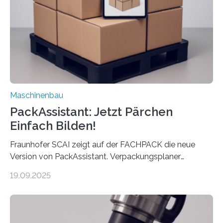
Landkarten und vieles mehr – mehrere Zehntausend
Exemplare pro Stunde. Je nach Maschinentyp und
Auftrag kann das Umrüsten…
Maschinenbau
PackAssistant: Jetzt Pärchen
Einfach Bilden!
Fraunhofer SCAI zeigt auf der FACHPACK die neue
Version von PackAssistant. Verpackungsplaner
weltweit nutzen die Software in den Branchen
19.09.2025
Automobil, Maschinenbau und in der Zulieferindustrie.
Mit der Funktion Pärchenbildung lassen sich nun zwei
Teile als eine Einheit verpacken. Die Anordnung kann
der Benutzer vorgeben und erhält so mehr Kontrolle