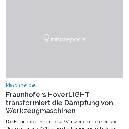
für Betriebsfestigkeit und Systemzuverlässigkeit LBF
möchten in dem Projekt »Design for Reliability –
Bindenähte in technischen Bauteilen« gemeinsam mit
Partnern grundlegende Zusammenhänge hinsichtlich
der Zuverlässigkeit von Bindenähten untersuchen.
Durch den verstärkten Einsatz von Rezyklaten
aufgrund der ELV-Verordnung der EU, wird die
Zuverlässigkeits- und Lebensdauerbewertung von
Rezyklaten besonders herausfordernd. Die
Vorgeschichte des Materialmix…
Maschinenbau
Fraunhofers HoverLIGHT
transformiert die Dämpfung von
Werkzeugmaschinen
Die Fraunhofer-Institute für Werkzeugmaschinen und
Umformtechnik IWU sowie für Fertigungstechnik und