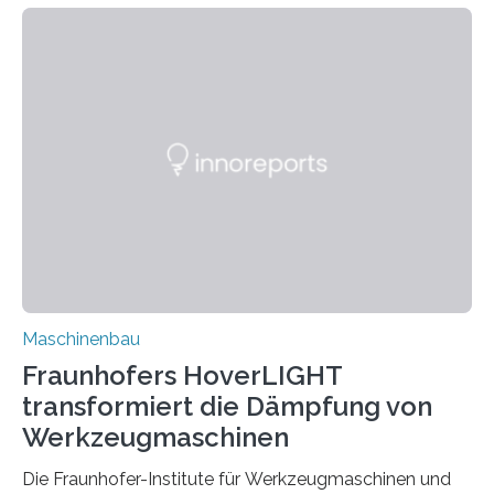
Zuverlässigkeitsexperten aus dem Fraunhofer-Institut
für Betriebsfestigkeit und Systemzuverlässigkeit LBF
möchten in dem Projekt »Design for Reliability –
Bindenähte in technischen Bauteilen« gemeinsam mit
Partnern grundlegende Zusammenhänge hinsichtlich
der Zuverlässigkeit von Bindenähten untersuchen.
Durch den verstärkten Einsatz von Rezyklaten
aufgrund der ELV-Verordnung der EU, wird die
Zuverlässigkeits- und Lebensdauerbewertung von
Rezyklaten besonders herausfordernd. Die
Vorgeschichte des Materialmix…
Maschinenbau
Fraunhofers HoverLIGHT
transformiert die Dämpfung von
Werkzeugmaschinen
Die Fraunhofer-Institute für Werkzeugmaschinen und