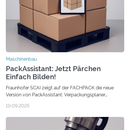
Landkarten und vieles mehr – mehrere Zehntausend
Exemplare pro Stunde. Je nach Maschinentyp und
Auftrag kann das Umrüsten…
Maschinenbau
PackAssistant: Jetzt Pärchen
Einfach Bilden!
Fraunhofer SCAI zeigt auf der FACHPACK die neue
Version von PackAssistant. Verpackungsplaner
weltweit nutzen die Software in den Branchen
19.09.2025
Automobil, Maschinenbau und in der Zulieferindustrie.
Mit der Funktion Pärchenbildung lassen sich nun zwei
Teile als eine Einheit verpacken. Die Anordnung kann
der Benutzer vorgeben und erhält so mehr Kontrolle