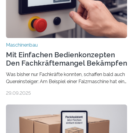
Maschinenbau
Mit Einfachen Bedienkonzepten
Den Fachkräftemangel Bekämpfen
Was bisher nur Fachkräfte konnten, schaffen bald auch
Quereinsteiger: Am Beispiel einer Falzmaschine hat ein
Forscher vom Fraunhofer IPA das Bedienkonzept der
29.09.2025
Mensch-Maschine-Schnittstelle so sehr vereinfacht,
dass nun auch Laien die Maschine umrüsten können.
Die zugrunde liegende Methodik lässt sich auf alle
anderen Maschinen übertragen. Eine Falzmaschine
umzurüsten ist ein Job für echte Profis. Eine solche
Maschine faltet in Druckereien Broschüren, Prospekte,