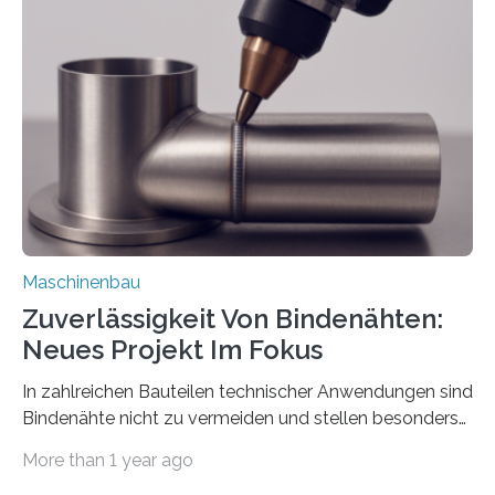
über die Positionierung der Bauteile. Die ebenfalls neue
Automatisierungsschnittstelle dient dazu, die Software
besser in spezifische Unternehmensprozesse
einzubinden. Sankt Augustin – Zur Messe FACHPACK
vom 23. bis 25. September in Nürnberg…
Maschinenbau
Zuverlässigkeit Von Bindenähten:
Neues Projekt Im Fokus
In zahlreichen Bauteilen technischer Anwendungen sind
Bindenähte nicht zu vermeiden und stellen besonders
bei Rezyklaten aufgrund der Vorgeschichte des
More than 1 year ago
Matrixmaterials eine große Herausforderung dar.