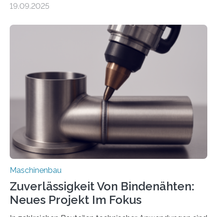
19.09.2025
Automobil, Maschinenbau und in der Zulieferindustrie.
Mit der Funktion Pärchenbildung lassen sich nun zwei
Teile als eine Einheit verpacken. Die Anordnung kann
der Benutzer vorgeben und erhält so mehr Kontrolle
über die Positionierung der Bauteile. Die ebenfalls neue
Automatisierungsschnittstelle dient dazu, die Software
besser in spezifische Unternehmensprozesse
einzubinden. Sankt Augustin – Zur Messe FACHPACK
vom 23. bis 25. September in Nürnberg…
Maschinenbau
Zuverlässigkeit Von Bindenähten:
Neues Projekt Im Fokus