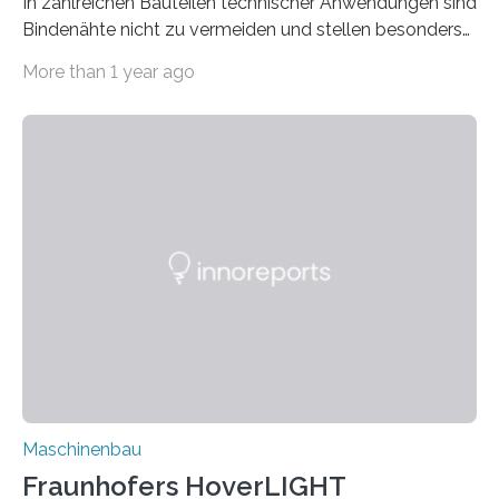
In zahlreichen Bauteilen technischer Anwendungen sind
Bindenähte nicht zu vermeiden und stellen besonders
bei Rezyklaten aufgrund der Vorgeschichte des
More than 1 year ago
Matrixmaterials eine große Herausforderung dar.
Zuverlässigkeitsexperten aus dem Fraunhofer-Institut
für Betriebsfestigkeit und Systemzuverlässigkeit LBF
möchten in dem Projekt »Design for Reliability –
Bindenähte in technischen Bauteilen« gemeinsam mit
Partnern grundlegende Zusammenhänge hinsichtlich
der Zuverlässigkeit von Bindenähten untersuchen.
Durch den verstärkten Einsatz von Rezyklaten
aufgrund der ELV-Verordnung der EU, wird die
Zuverlässigkeits- und Lebensdauerbewertung von
Rezyklaten besonders herausfordernd. Die
Vorgeschichte des Materialmix…
Maschinenbau
Fraunhofers HoverLIGHT