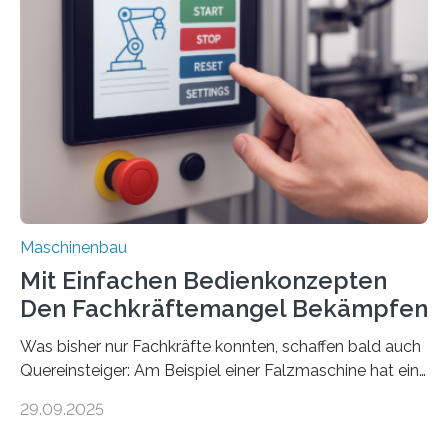
Maschinenbau
Mit Einfachen Bedienkonzepten
Den Fachkräftemangel Bekämpfen
Was bisher nur Fachkräfte konnten, schaffen bald auch
Quereinsteiger: Am Beispiel einer Falzmaschine hat ein
Forscher vom Fraunhofer IPA das Bedienkonzept der
29.09.2025
Mensch-Maschine-Schnittstelle so sehr vereinfacht,
dass nun auch Laien die Maschine umrüsten können.