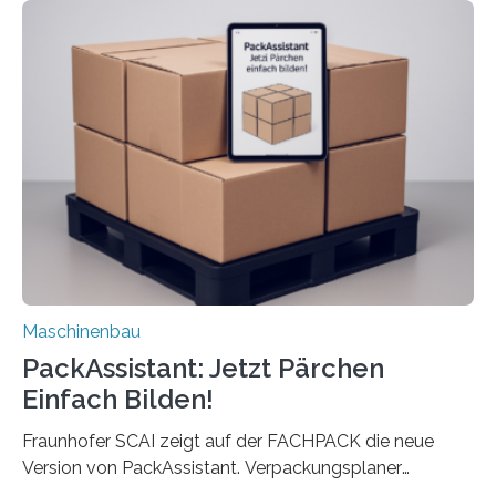
Die zugrunde liegende Methodik lässt sich auf alle
anderen Maschinen übertragen. Eine Falzmaschine
umzurüsten ist ein Job für echte Profis. Eine solche
Maschine faltet in Druckereien Broschüren, Prospekte,
Landkarten und vieles mehr – mehrere Zehntausend
Exemplare pro Stunde. Je nach Maschinentyp und
Auftrag kann das Umrüsten…
Maschinenbau
PackAssistant: Jetzt Pärchen
Einfach Bilden!
Fraunhofer SCAI zeigt auf der FACHPACK die neue
Version von PackAssistant. Verpackungsplaner
weltweit nutzen die Software in den Branchen