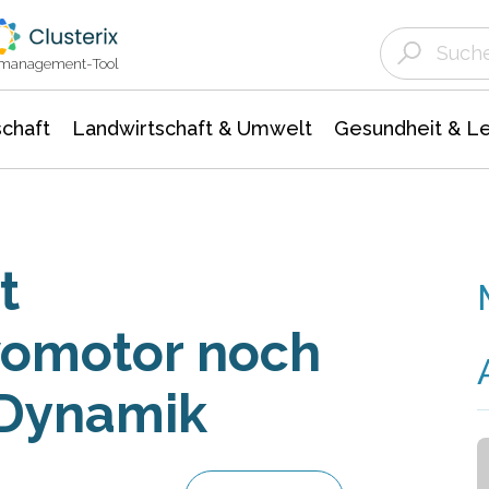
Landwirtschaft & Umwelt
Gesundheit &
Agrar- Forstwissenschaften
Unternehmensmeldungen
Biowissenschafte
Ökologie Umwelt- Naturschutz
ktmanagement-Tool
chaft
Landwirtschaft & Umwelt
Gesundheit & L
t
vomotor noch
 Dynamik