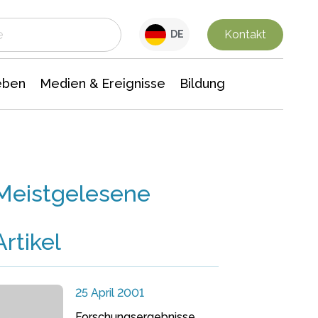
 Leben
Medien & Ereignisse
Interdisziplinäre Forschung
Veranstaltungsnachrichten
n Chemie
Gesellschaftswissenschaften
Kontakt
DE
eben
Medien & Ereignisse
Bildung
Meistgelesene
Artikel
25 April 2001
Forschungsergebnisse