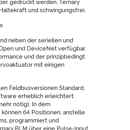
per gedrückt werden. Ternary
 Haltekraft und schwingungsfrei.
e
nd neben der seriellen und
anOpen und DeviceNet verfügbar.
rmance und der prinzipbedingt
rvoaktuator mit einigen
 allen Feldbusversionen Standard,
ware erheblich erleichtert
mehr nötig). In dem
können 64 Positionen, anstelle
ms, programmiert und
rnary BLM über eine Pulse-Input