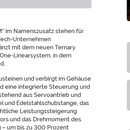
M“ im Namenszusatz stehen für
h-Tech-Unternehmen
nzt mit dem neuen Ternary
n-One-Linearsystem, in dem
d.
austeinen und verbirgt im Gehäuse
nd eine integrierte Steuerung und
stehend aus Servoantrieb und
l und Edelstahlschubstange, das
tliche Leistungssteigerung
uators und das Drehmoment des
g – um bis zu 300 Prozent