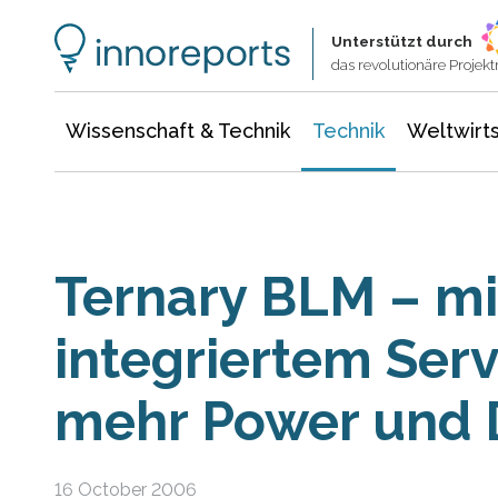
Wissenschaft & Technik
Informationstechnologie
Energie & Elektrotechnik
Unterstützt durch
das revolutionäre Proje
Wissenschaft & Technik
Technik
Weltwirts
Ternary BLM – mi
integriertem Ser
mehr Power und
16 October 2006