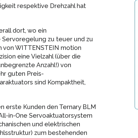
gkeit respektive Drehzahl hat
rall dort, wo ein
e Servoregelung zu teuer und zu
tem von WITTENSTEIN motion
ision eine Vielzahl (über die
unbegrenzte Anzahl!) von
hr guten Preis-
araktuators sind Kompaktheit,
n erste Kunden den Ternary BLM
 All-in-One Servoaktuatorsystem
echanischen und elektrischen
fehlsstruktur) zum bestehenden