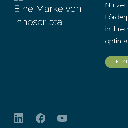
Messe FAC
Stunde. Je nach Maschinentyp und
Nutzen
Eine Marke von
September
Auftrag kann das Umrüsten…
Förder
innoscripta
in Ihr
optima
JETZT