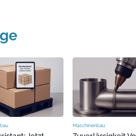
äge
nbau
Maschinenbau
istant: Jetzt
Zuverlässigkeit V