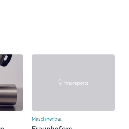
Maschinenbau
on
Fraunhofers