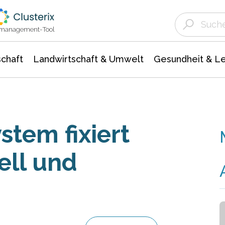
Landwirtschaft & Umwelt
Gesundheit &
Agrar- Forstwissenschaften
Unternehmensmeldungen
Biowissenschafte
Ökologie Umwelt- Naturschutz
ktmanagement-Tool
chaft
Landwirtschaft & Umwelt
Gesundheit & L
tem fixiert
ell und