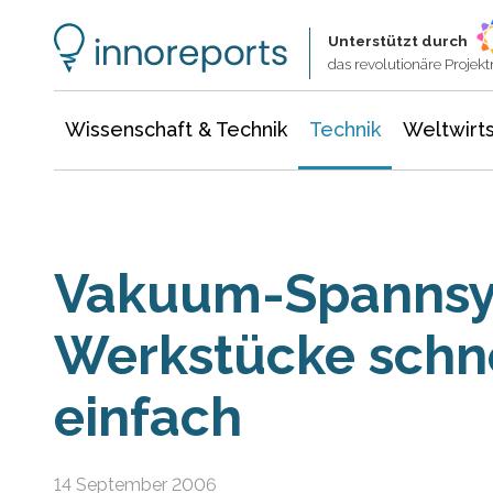
Wissenschaft & Technik
Informationstechnologie
Energie & Elektrotechnik
Unterstützt durch
das revolutionäre Proje
Wissenschaft & Technik
Technik
Weltwirts
Vakuum-Spannsys
Werkstücke schn
einfach
14 September 2006