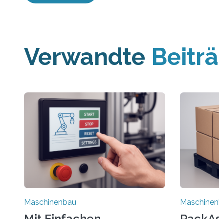
Verwandte
Beitr
Maschinenbau
Maschine
Mit Einfachen
PackAss