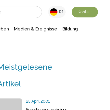
 Leben
Medien & Ereignisse
Interdisziplinäre Forschung
Veranstaltungsnachrichten
n Chemie
Gesellschaftswissenschaften
Kontakt
DE
eben
Medien & Ereignisse
Bildung
Meistgelesene
Artikel
25 April 2001
Forschungsergebnisse