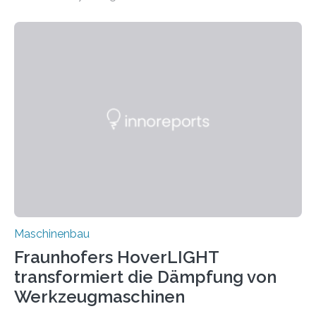
Matrixmaterials eine große Herausforderung dar.
Zuverlässigkeitsexperten aus dem Fraunhofer-Institut
für Betriebsfestigkeit und Systemzuverlässigkeit LBF
möchten in dem Projekt »Design for Reliability –
Bindenähte in technischen Bauteilen« gemeinsam mit
Partnern grundlegende Zusammenhänge hinsichtlich
der Zuverlässigkeit von Bindenähten untersuchen.
Durch den verstärkten Einsatz von Rezyklaten
aufgrund der ELV-Verordnung der EU, wird die
Zuverlässigkeits- und Lebensdauerbewertung von
Rezyklaten besonders herausfordernd. Die
Vorgeschichte des Materialmix…
Maschinenbau
Fraunhofers HoverLIGHT
transformiert die Dämpfung von
Werkzeugmaschinen