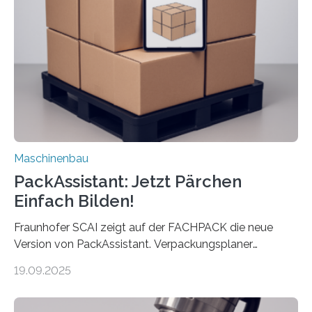
Maschine faltet in Druckereien Broschüren, Prospekte,
Landkarten und vieles mehr – mehrere Zehntausend
Exemplare pro Stunde. Je nach Maschinentyp und
Auftrag kann das Umrüsten…
Maschinenbau
PackAssistant: Jetzt Pärchen
Einfach Bilden!
Fraunhofer SCAI zeigt auf der FACHPACK die neue
Version von PackAssistant. Verpackungsplaner
weltweit nutzen die Software in den Branchen
19.09.2025
Automobil, Maschinenbau und in der Zulieferindustrie.
Mit der Funktion Pärchenbildung lassen sich nun zwei
Teile als eine Einheit verpacken. Die Anordnung kann