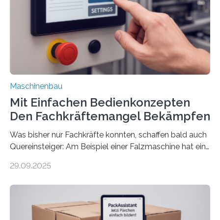
Maschinenbau
Mit Einfachen Bedienkonzepten
Den Fachkräftemangel Bekämpfen
Was bisher nur Fachkräfte konnten, schaffen bald auch
Quereinsteiger: Am Beispiel einer Falzmaschine hat ein
Forscher vom Fraunhofer IPA das Bedienkonzept der
29.09.2025
Mensch-Maschine-Schnittstelle so sehr vereinfacht,
dass nun auch Laien die Maschine umrüsten können.
Die zugrunde liegende Methodik lässt sich auf alle
anderen Maschinen übertragen. Eine Falzmaschine
umzurüsten ist ein Job für echte Profis. Eine solche