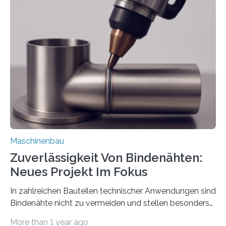
der Benutzer vorgeben und erhält so mehr Kontrolle
über die Positionierung der Bauteile. Die ebenfalls neue
Automatisierungsschnittstelle dient dazu, die Software
besser in spezifische Unternehmensprozesse
einzubinden. Sankt Augustin – Zur Messe FACHPACK
vom 23. bis 25. September in Nürnberg…
Maschinenbau
Zuverlässigkeit Von Bindenähten:
Neues Projekt Im Fokus
In zahlreichen Bauteilen technischer Anwendungen sind
Bindenähte nicht zu vermeiden und stellen besonders
bei Rezyklaten aufgrund der Vorgeschichte des
More than 1 year ago