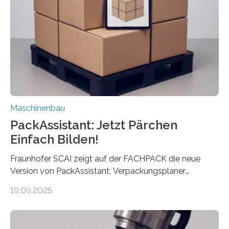
Maschine faltet in Druckereien Broschüren, Prospekte,
Landkarten und vieles mehr – mehrere Zehntausend
Exemplare pro Stunde. Je nach Maschinentyp und
Auftrag kann das Umrüsten…
Maschinenbau
PackAssistant: Jetzt Pärchen
Einfach Bilden!
Fraunhofer SCAI zeigt auf der FACHPACK die neue
Version von PackAssistant. Verpackungsplaner
weltweit nutzen die Software in den Branchen
19.09.2025
Automobil, Maschinenbau und in der Zulieferindustrie.
Mit der Funktion Pärchenbildung lassen sich nun zwei
Teile als eine Einheit verpacken. Die Anordnung kann