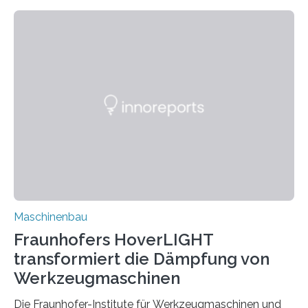
Zuverlässigkeitsexperten aus dem Fraunhofer-Institut
für Betriebsfestigkeit und Systemzuverlässigkeit LBF
möchten in dem Projekt »Design for Reliability –
Bindenähte in technischen Bauteilen« gemeinsam mit
Partnern grundlegende Zusammenhänge hinsichtlich
der Zuverlässigkeit von Bindenähten untersuchen.
Durch den verstärkten Einsatz von Rezyklaten
aufgrund der ELV-Verordnung der EU, wird die
Zuverlässigkeits- und Lebensdauerbewertung von
Rezyklaten besonders herausfordernd. Die
Vorgeschichte des Materialmix…
Maschinenbau
Fraunhofers HoverLIGHT
transformiert die Dämpfung von
Werkzeugmaschinen
Die Fraunhofer-Institute für Werkzeugmaschinen und