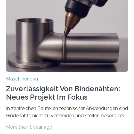
der Benutzer vorgeben und erhält so mehr Kontrolle
über die Positionierung der Bauteile. Die ebenfalls neue
Automatisierungsschnittstelle dient dazu, die Software
besser in spezifische Unternehmensprozesse
einzubinden. Sankt Augustin – Zur Messe FACHPACK
vom 23. bis 25. September in Nürnberg…
Maschinenbau
Zuverlässigkeit Von Bindenähten:
Neues Projekt Im Fokus
In zahlreichen Bauteilen technischer Anwendungen sind
Bindenähte nicht zu vermeiden und stellen besonders
bei Rezyklaten aufgrund der Vorgeschichte des
More than 1 year ago
Matrixmaterials eine große Herausforderung dar.