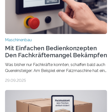
Maschinenbau
Mit Einfachen Bedienkonzepten
Den Fachkräftemangel Bekämpfen
Was bisher nur Fachkräfte konnten, schaffen bald auch
Quereinsteiger: Am Beispiel einer Falzmaschine hat ein
Forscher vom Fraunhofer IPA das Bedienkonzept der
29.09.2025
Mensch-Maschine-Schnittstelle so sehr vereinfacht,
dass nun auch Laien die Maschine umrüsten können.
Die zugrunde liegende Methodik lässt sich auf alle
anderen Maschinen übertragen. Eine Falzmaschine
umzurüsten ist ein Job für echte Profis. Eine solche