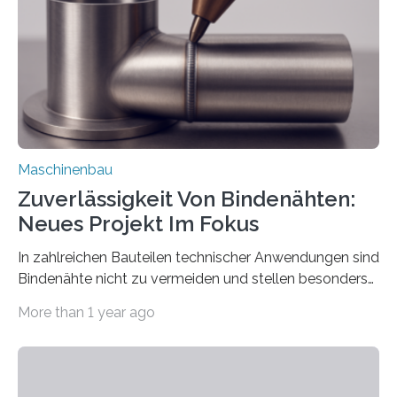
besser in spezifische Unternehmensprozesse
einzubinden. Sankt Augustin – Zur Messe FACHPACK
vom 23. bis 25. September in Nürnberg…
Maschinenbau
Zuverlässigkeit Von Bindenähten:
Neues Projekt Im Fokus
In zahlreichen Bauteilen technischer Anwendungen sind
Bindenähte nicht zu vermeiden und stellen besonders
bei Rezyklaten aufgrund der Vorgeschichte des
More than 1 year ago
Matrixmaterials eine große Herausforderung dar.
Zuverlässigkeitsexperten aus dem Fraunhofer-Institut
für Betriebsfestigkeit und Systemzuverlässigkeit LBF
möchten in dem Projekt »Design for Reliability –