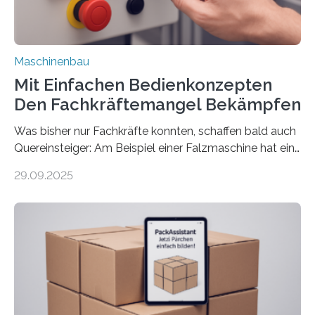
Maschinenbau
Mit Einfachen Bedienkonzepten
Den Fachkräftemangel Bekämpfen
Was bisher nur Fachkräfte konnten, schaffen bald auch
Quereinsteiger: Am Beispiel einer Falzmaschine hat ein
Forscher vom Fraunhofer IPA das Bedienkonzept der
29.09.2025
Mensch-Maschine-Schnittstelle so sehr vereinfacht,
dass nun auch Laien die Maschine umrüsten können.
Die zugrunde liegende Methodik lässt sich auf alle
anderen Maschinen übertragen. Eine Falzmaschine
umzurüsten ist ein Job für echte Profis. Eine solche
Maschine faltet in Druckereien Broschüren, Prospekte,
Landkarten und vieles mehr – mehrere Zehntausend
Exemplare pro Stunde. Je nach Maschinentyp und