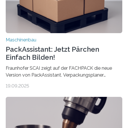
Auftrag kann das Umrüsten…
Maschinenbau
PackAssistant: Jetzt Pärchen
Einfach Bilden!
Fraunhofer SCAI zeigt auf der FACHPACK die neue
Version von PackAssistant. Verpackungsplaner
weltweit nutzen die Software in den Branchen
19.09.2025
Automobil, Maschinenbau und in der Zulieferindustrie.
Mit der Funktion Pärchenbildung lassen sich nun zwei
Teile als eine Einheit verpacken. Die Anordnung kann
der Benutzer vorgeben und erhält so mehr Kontrolle
über die Positionierung der Bauteile. Die ebenfalls neue
Automatisierungsschnittstelle dient dazu, die Software