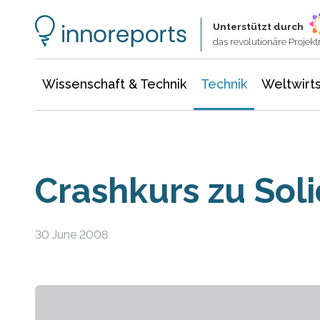
Wissenschaft & Technik
Informationstechnologie
Energie & Elektrotechnik
Unterstützt durch
das revolutionäre Proje
Wissenschaft & Technik
Technik
Weltwirts
Crashkurs zu Sol
30 June 2008