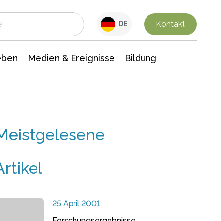
 Leben
Medien & Ereignisse
Interdisziplinäre Forschung
Veranstaltungsnachrichten
n Chemie
Gesellschaftswissenschaften
Kontakt
DE
eben
Medien & Ereignisse
Bildung
Meistgelesene
Artikel
25 April 2001
Forschungsergebnisse