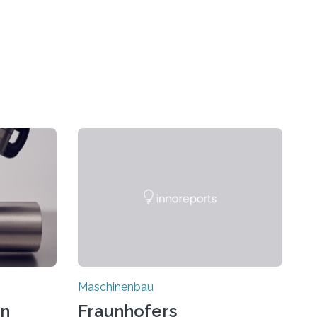
Maschinenbau
on
Fraunhofers