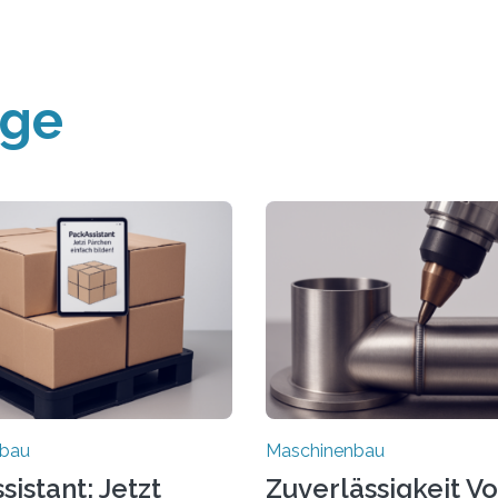
äge
nbau
Maschinenbau
istant: Jetzt
Zuverlässigkeit V