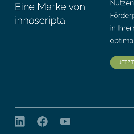
Stunde. Je nach Maschinentyp und
Nutzen
Eine Marke von
September
Auftrag kann das Umrüsten…
Förder
innoscripta
in Ihr
optima
JETZT