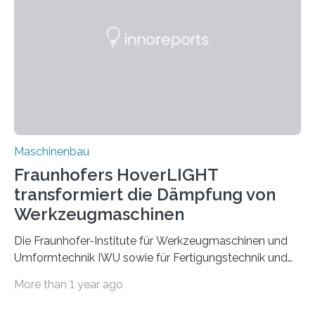
Partnern grundlegende Zusammenhänge hinsichtlich
der Zuverlässigkeit von Bindenähten untersuchen.
Durch den verstärkten Einsatz von Rezyklaten
aufgrund der ELV-Verordnung der EU, wird die
Zuverlässigkeits- und Lebensdauerbewertung von
Rezyklaten besonders herausfordernd. Die
Vorgeschichte des Materialmix…
Maschinenbau
Fraunhofers HoverLIGHT
transformiert die Dämpfung von
Werkzeugmaschinen
Die Fraunhofer-Institute für Werkzeugmaschinen und
Umformtechnik IWU sowie für Fertigungstechnik und
Angewandte Materialforschung IFAM haben einen
More than 1 year ago
Durchbruch in der Materialforschung erzielt: Der
Verbundwerkstoff HoverLIGHT setzt neue Maßstäbe