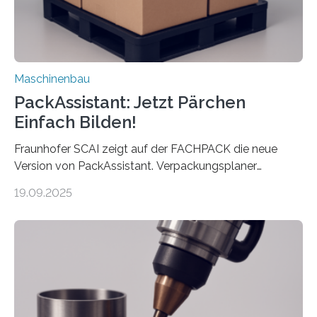
Maschinenbau
PackAssistant: Jetzt Pärchen
Einfach Bilden!
Fraunhofer SCAI zeigt auf der FACHPACK die neue
Version von PackAssistant. Verpackungsplaner
weltweit nutzen die Software in den Branchen
19.09.2025
Automobil, Maschinenbau und in der Zulieferindustrie.
Mit der Funktion Pärchenbildung lassen sich nun zwei
Teile als eine Einheit verpacken. Die Anordnung kann
der Benutzer vorgeben und erhält so mehr Kontrolle
über die Positionierung der Bauteile. Die ebenfalls neue
Automatisierungsschnittstelle dient dazu, die Software
besser in spezifische Unternehmensprozesse