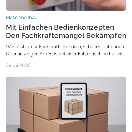
Maschinenbau
Mit Einfachen Bedienkonzepten
Den Fachkräftemangel Bekämpfen
Was bisher nur Fachkräfte konnten, schaffen bald auch
Quereinsteiger: Am Beispiel einer Falzmaschine hat ein
Forscher vom Fraunhofer IPA das Bedienkonzept der
29.09.2025
Mensch-Maschine-Schnittstelle so sehr vereinfacht,
dass nun auch Laien die Maschine umrüsten können.
Die zugrunde liegende Methodik lässt sich auf alle
anderen Maschinen übertragen. Eine Falzmaschine
umzurüsten ist ein Job für echte Profis. Eine solche
Maschine faltet in Druckereien Broschüren, Prospekte,
Landkarten und vieles mehr – mehrere Zehntausend
Exemplare pro Stunde. Je nach Maschinentyp und
Auftrag kann das Umrüsten…