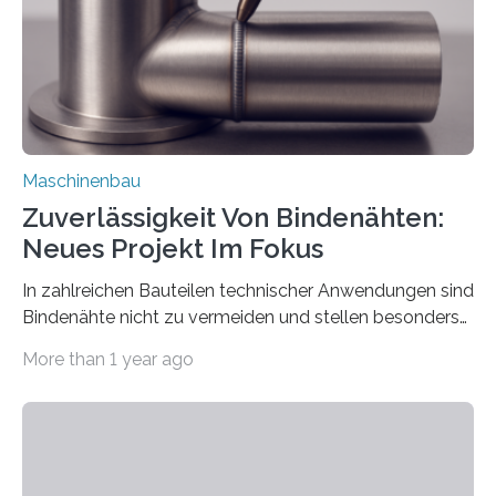
einzubinden. Sankt Augustin – Zur Messe FACHPACK
vom 23. bis 25. September in Nürnberg…
Maschinenbau
Zuverlässigkeit Von Bindenähten:
Neues Projekt Im Fokus
In zahlreichen Bauteilen technischer Anwendungen sind
Bindenähte nicht zu vermeiden und stellen besonders
bei Rezyklaten aufgrund der Vorgeschichte des
More than 1 year ago
Matrixmaterials eine große Herausforderung dar.
Zuverlässigkeitsexperten aus dem Fraunhofer-Institut
für Betriebsfestigkeit und Systemzuverlässigkeit LBF
möchten in dem Projekt »Design for Reliability –
Bindenähte in technischen Bauteilen« gemeinsam mit