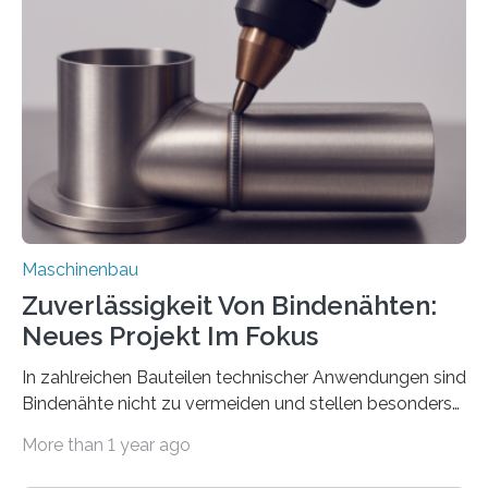
über die Positionierung der Bauteile. Die ebenfalls neue
Automatisierungsschnittstelle dient dazu, die Software
besser in spezifische Unternehmensprozesse
einzubinden. Sankt Augustin – Zur Messe FACHPACK
vom 23. bis 25. September in Nürnberg…
Maschinenbau
Zuverlässigkeit Von Bindenähten:
Neues Projekt Im Fokus
In zahlreichen Bauteilen technischer Anwendungen sind
Bindenähte nicht zu vermeiden und stellen besonders
bei Rezyklaten aufgrund der Vorgeschichte des
More than 1 year ago
Matrixmaterials eine große Herausforderung dar.
Zuverlässigkeitsexperten aus dem Fraunhofer-Institut