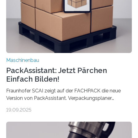
Landkarten und vieles mehr – mehrere Zehntausend
Exemplare pro Stunde. Je nach Maschinentyp und
Auftrag kann das Umrüsten…
Maschinenbau
PackAssistant: Jetzt Pärchen
Einfach Bilden!
Fraunhofer SCAI zeigt auf der FACHPACK die neue
Version von PackAssistant. Verpackungsplaner
weltweit nutzen die Software in den Branchen
19.09.2025
Automobil, Maschinenbau und in der Zulieferindustrie.
Mit der Funktion Pärchenbildung lassen sich nun zwei
Teile als eine Einheit verpacken. Die Anordnung kann
der Benutzer vorgeben und erhält so mehr Kontrolle