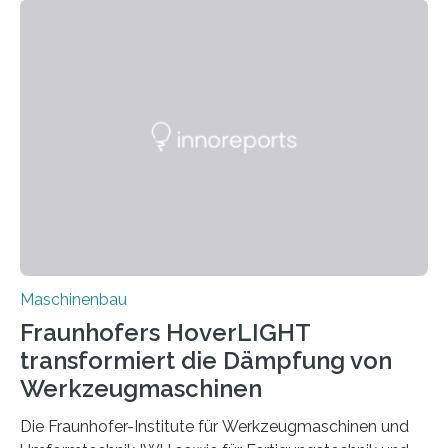
für Betriebsfestigkeit und Systemzuverlässigkeit LBF
möchten in dem Projekt »Design for Reliability –
Bindenähte in technischen Bauteilen« gemeinsam mit
Partnern grundlegende Zusammenhänge hinsichtlich
der Zuverlässigkeit von Bindenähten untersuchen.
Durch den verstärkten Einsatz von Rezyklaten
aufgrund der ELV-Verordnung der EU, wird die
Zuverlässigkeits- und Lebensdauerbewertung von
Rezyklaten besonders herausfordernd. Die
Vorgeschichte des Materialmix…
Maschinenbau
Fraunhofers HoverLIGHT
transformiert die Dämpfung von
Werkzeugmaschinen
Die Fraunhofer-Institute für Werkzeugmaschinen und