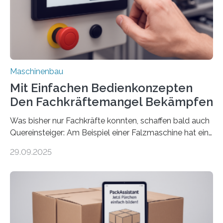
Maschinenbau
Mit Einfachen Bedienkonzepten
Den Fachkräftemangel Bekämpfen
Was bisher nur Fachkräfte konnten, schaffen bald auch
Quereinsteiger: Am Beispiel einer Falzmaschine hat ein
Forscher vom Fraunhofer IPA das Bedienkonzept der
29.09.2025
Mensch-Maschine-Schnittstelle so sehr vereinfacht,
dass nun auch Laien die Maschine umrüsten können.
Die zugrunde liegende Methodik lässt sich auf alle
anderen Maschinen übertragen. Eine Falzmaschine
umzurüsten ist ein Job für echte Profis. Eine solche
Maschine faltet in Druckereien Broschüren, Prospekte,