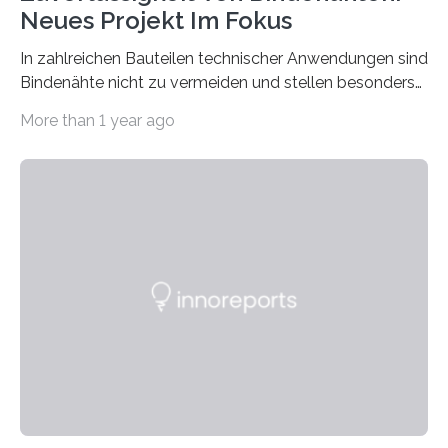
Neues Projekt Im Fokus
In zahlreichen Bauteilen technischer Anwendungen sind
Bindenähte nicht zu vermeiden und stellen besonders
bei Rezyklaten aufgrund der Vorgeschichte des
More than 1 year ago
Matrixmaterials eine große Herausforderung dar.
Zuverlässigkeitsexperten aus dem Fraunhofer-Institut
für Betriebsfestigkeit und Systemzuverlässigkeit LBF
möchten in dem Projekt »Design for Reliability –
Bindenähte in technischen Bauteilen« gemeinsam mit
Partnern grundlegende Zusammenhänge hinsichtlich
der Zuverlässigkeit von Bindenähten untersuchen.
Durch den verstärkten Einsatz von Rezyklaten
aufgrund der ELV-Verordnung der EU, wird die
Zuverlässigkeits- und Lebensdauerbewertung von
Rezyklaten besonders herausfordernd. Die
Vorgeschichte des Materialmix…