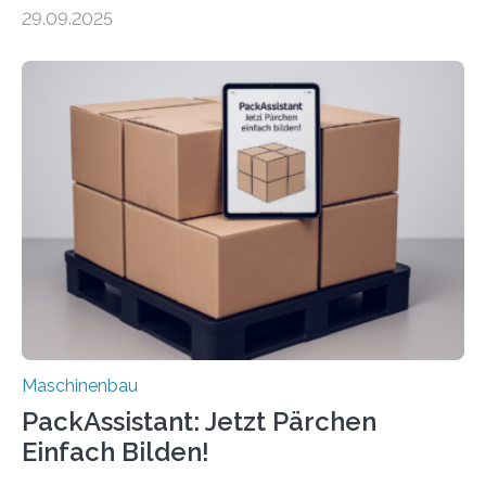
Forscher vom Fraunhofer IPA das Bedienkonzept der
29.09.2025
Mensch-Maschine-Schnittstelle so sehr vereinfacht,
dass nun auch Laien die Maschine umrüsten können.
Die zugrunde liegende Methodik lässt sich auf alle
anderen Maschinen übertragen. Eine Falzmaschine
umzurüsten ist ein Job für echte Profis. Eine solche
Maschine faltet in Druckereien Broschüren, Prospekte,
Landkarten und vieles mehr – mehrere Zehntausend
Exemplare pro Stunde. Je nach Maschinentyp und
Auftrag kann das Umrüsten…
Maschinenbau
PackAssistant: Jetzt Pärchen
Einfach Bilden!