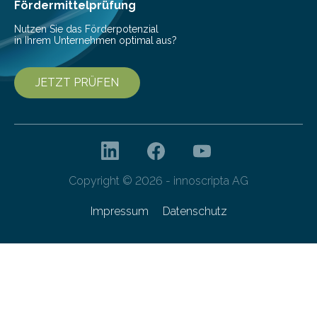
besser dämpft. Und das bei einer Gewichtseinsparung
Fördermittelprüfung
von 20…
Nutzen Sie das Förderpotenzial
in Ihrem Unternehmen optimal aus?
JETZT PRÜFEN
Copyright © 2026 - innoscripta AG
Impressum
Datenschutz