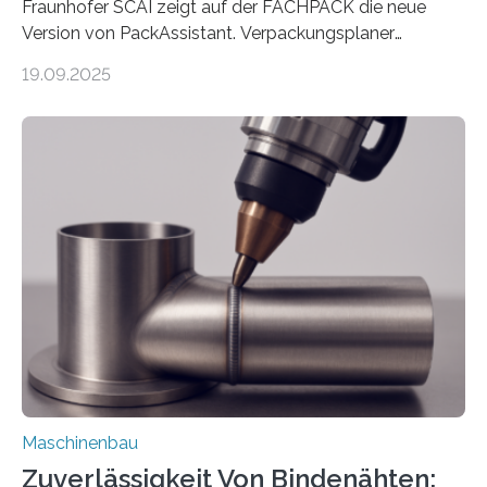
Fraunhofer SCAI zeigt auf der FACHPACK die neue
Version von PackAssistant. Verpackungsplaner
weltweit nutzen die Software in den Branchen
19.09.2025
Automobil, Maschinenbau und in der Zulieferindustrie.
Mit der Funktion Pärchenbildung lassen sich nun zwei
Teile als eine Einheit verpacken. Die Anordnung kann
der Benutzer vorgeben und erhält so mehr Kontrolle
über die Positionierung der Bauteile. Die ebenfalls neue
Automatisierungsschnittstelle dient dazu, die Software
besser in spezifische Unternehmensprozesse
einzubinden. Sankt Augustin – Zur Messe FACHPACK
vom 23. bis 25. September in Nürnberg…
Maschinenbau
Zuverlässigkeit Von Bindenähten: