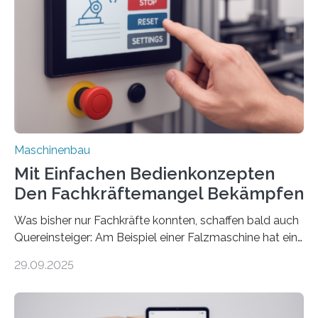
Maschinenbau
Mit Einfachen Bedienkonzepten
Den Fachkräftemangel Bekämpfen
Was bisher nur Fachkräfte konnten, schaffen bald auch
Quereinsteiger: Am Beispiel einer Falzmaschine hat ein
Forscher vom Fraunhofer IPA das Bedienkonzept der
29.09.2025
Mensch-Maschine-Schnittstelle so sehr vereinfacht,
dass nun auch Laien die Maschine umrüsten können.
Die zugrunde liegende Methodik lässt sich auf alle