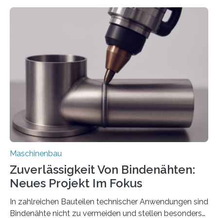
Mit der Funktion Pärchenbildung lassen sich nun zwei
Teile als eine Einheit verpacken. Die Anordnung kann
der Benutzer vorgeben und erhält so mehr Kontrolle
über die Positionierung der Bauteile. Die ebenfalls neue
Automatisierungsschnittstelle dient dazu, die Software
besser in spezifische Unternehmensprozesse
einzubinden. Sankt Augustin – Zur Messe FACHPACK
vom 23. bis 25. September in Nürnberg…
Maschinenbau
Zuverlässigkeit Von Bindenähten:
Neues Projekt Im Fokus
In zahlreichen Bauteilen technischer Anwendungen sind
Bindenähte nicht zu vermeiden und stellen besonders