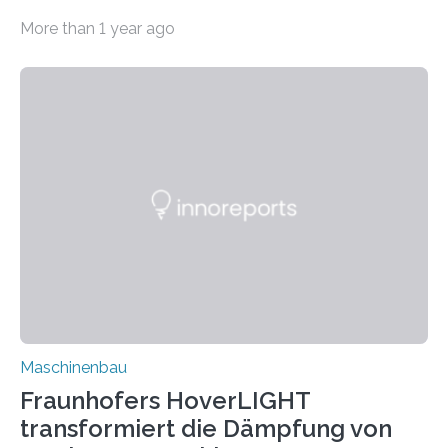
bei Rezyklaten aufgrund der Vorgeschichte des
More than 1 year ago
Matrixmaterials eine große Herausforderung dar.
Zuverlässigkeitsexperten aus dem Fraunhofer-Institut
für Betriebsfestigkeit und Systemzuverlässigkeit LBF
möchten in dem Projekt »Design for Reliability –
Bindenähte in technischen Bauteilen« gemeinsam mit
Partnern grundlegende Zusammenhänge hinsichtlich
der Zuverlässigkeit von Bindenähten untersuchen.
Durch den verstärkten Einsatz von Rezyklaten
aufgrund der ELV-Verordnung der EU, wird die
Zuverlässigkeits- und Lebensdauerbewertung von
Rezyklaten besonders herausfordernd. Die
Vorgeschichte des Materialmix…
Maschinenbau
Fraunhofers HoverLIGHT
transformiert die Dämpfung von