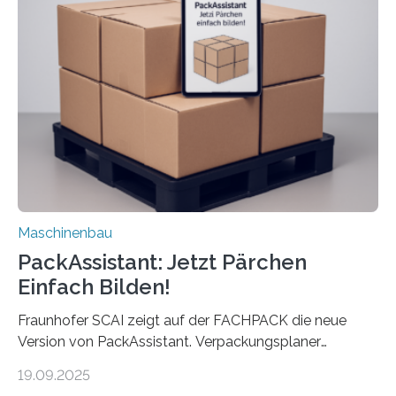
anderen Maschinen übertragen. Eine Falzmaschine
umzurüsten ist ein Job für echte Profis. Eine solche
Maschine faltet in Druckereien Broschüren, Prospekte,
Landkarten und vieles mehr – mehrere Zehntausend
Exemplare pro Stunde. Je nach Maschinentyp und
Auftrag kann das Umrüsten…
Maschinenbau
PackAssistant: Jetzt Pärchen
Einfach Bilden!
Fraunhofer SCAI zeigt auf der FACHPACK die neue
Version von PackAssistant. Verpackungsplaner
weltweit nutzen die Software in den Branchen
19.09.2025
Automobil, Maschinenbau und in der Zulieferindustrie.