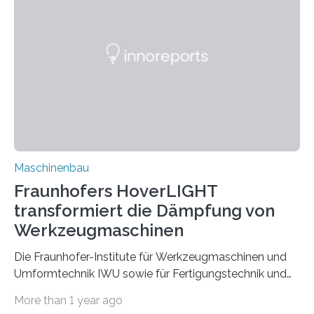
Bindenähte in technischen Bauteilen« gemeinsam mit
Partnern grundlegende Zusammenhänge hinsichtlich
der Zuverlässigkeit von Bindenähten untersuchen.
Durch den verstärkten Einsatz von Rezyklaten
aufgrund der ELV-Verordnung der EU, wird die
Zuverlässigkeits- und Lebensdauerbewertung von
Rezyklaten besonders herausfordernd. Die
Vorgeschichte des Materialmix…
Maschinenbau
Fraunhofers HoverLIGHT
transformiert die Dämpfung von
Werkzeugmaschinen
Die Fraunhofer-Institute für Werkzeugmaschinen und
Umformtechnik IWU sowie für Fertigungstechnik und
Angewandte Materialforschung IFAM haben einen
More than 1 year ago
Durchbruch in der Materialforschung erzielt: Der