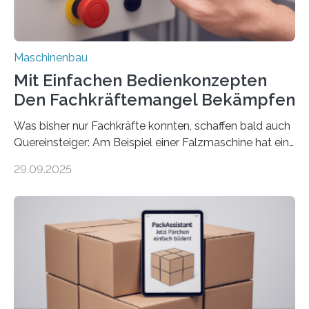
Maschinenbau
Mit Einfachen Bedienkonzepten
Den Fachkräftemangel Bekämpfen
Was bisher nur Fachkräfte konnten, schaffen bald auch
Quereinsteiger: Am Beispiel einer Falzmaschine hat ein
Forscher vom Fraunhofer IPA das Bedienkonzept der
29.09.2025
Mensch-Maschine-Schnittstelle so sehr vereinfacht,
dass nun auch Laien die Maschine umrüsten können.
Die zugrunde liegende Methodik lässt sich auf alle
anderen Maschinen übertragen. Eine Falzmaschine
umzurüsten ist ein Job für echte Profis. Eine solche
Maschine faltet in Druckereien Broschüren, Prospekte,
Landkarten und vieles mehr – mehrere Zehntausend
Exemplare pro Stunde. Je nach Maschinentyp und
Auftrag kann das Umrüsten…