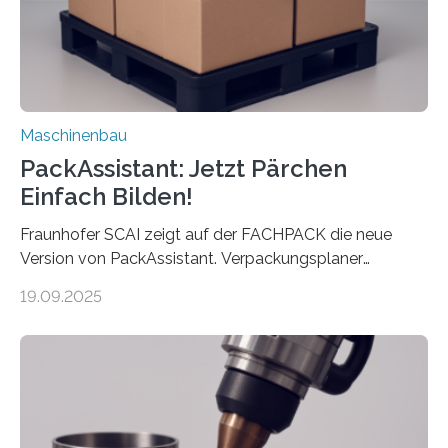
Maschinenbau
PackAssistant: Jetzt Pärchen
Einfach Bilden!
Fraunhofer SCAI zeigt auf der FACHPACK die neue
Version von PackAssistant. Verpackungsplaner
weltweit nutzen die Software in den Branchen
19.09.2025
Automobil, Maschinenbau und in der Zulieferindustrie.
Mit der Funktion Pärchenbildung lassen sich nun zwei
Teile als eine Einheit verpacken. Die Anordnung kann
der Benutzer vorgeben und erhält so mehr Kontrolle
über die Positionierung der Bauteile. Die ebenfalls neue
Automatisierungsschnittstelle dient dazu, die Software