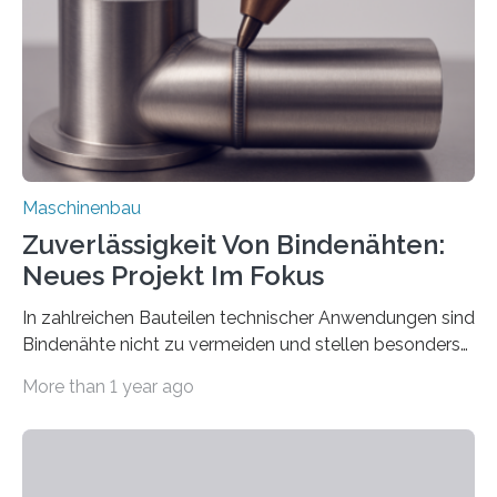
besser in spezifische Unternehmensprozesse
einzubinden. Sankt Augustin – Zur Messe FACHPACK
vom 23. bis 25. September in Nürnberg…
Maschinenbau
Zuverlässigkeit Von Bindenähten:
Neues Projekt Im Fokus
In zahlreichen Bauteilen technischer Anwendungen sind
Bindenähte nicht zu vermeiden und stellen besonders
bei Rezyklaten aufgrund der Vorgeschichte des
More than 1 year ago
Matrixmaterials eine große Herausforderung dar.
Zuverlässigkeitsexperten aus dem Fraunhofer-Institut
für Betriebsfestigkeit und Systemzuverlässigkeit LBF
möchten in dem Projekt »Design for Reliability –