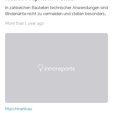
In zahlreichen Bauteilen technischer Anwendungen sind
Bindenähte nicht zu vermeiden und stellen besonders
bei Rezyklaten aufgrund der Vorgeschichte des
More than 1 year ago
Matrixmaterials eine große Herausforderung dar.
Zuverlässigkeitsexperten aus dem Fraunhofer-Institut
für Betriebsfestigkeit und Systemzuverlässigkeit LBF
möchten in dem Projekt »Design for Reliability –
Bindenähte in technischen Bauteilen« gemeinsam mit
Partnern grundlegende Zusammenhänge hinsichtlich
der Zuverlässigkeit von Bindenähten untersuchen.
Durch den verstärkten Einsatz von Rezyklaten
aufgrund der ELV-Verordnung der EU, wird die
Zuverlässigkeits- und Lebensdauerbewertung von
Rezyklaten besonders herausfordernd. Die
Vorgeschichte des Materialmix…
Maschinenbau