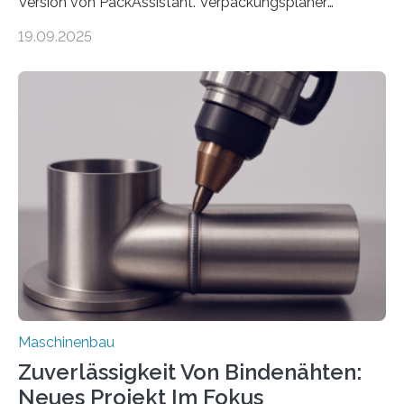
Version von PackAssistant. Verpackungsplaner
weltweit nutzen die Software in den Branchen
19.09.2025
Automobil, Maschinenbau und in der Zulieferindustrie.
Mit der Funktion Pärchenbildung lassen sich nun zwei
Teile als eine Einheit verpacken. Die Anordnung kann
der Benutzer vorgeben und erhält so mehr Kontrolle
über die Positionierung der Bauteile. Die ebenfalls neue
Automatisierungsschnittstelle dient dazu, die Software
besser in spezifische Unternehmensprozesse
einzubinden. Sankt Augustin – Zur Messe FACHPACK
vom 23. bis 25. September in Nürnberg…
Maschinenbau
Zuverlässigkeit Von Bindenähten:
Neues Projekt Im Fokus