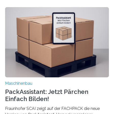
dass nun auch Laien die Maschine umrüsten können.
Die zugrunde liegende Methodik lässt sich auf alle
anderen Maschinen übertragen. Eine Falzmaschine
umzurüsten ist ein Job für echte Profis. Eine solche
Maschine faltet in Druckereien Broschüren, Prospekte,
Landkarten und vieles mehr – mehrere Zehntausend
Exemplare pro Stunde. Je nach Maschinentyp und
Auftrag kann das Umrüsten…
Maschinenbau
PackAssistant: Jetzt Pärchen
Einfach Bilden!
Fraunhofer SCAI zeigt auf der FACHPACK die neue