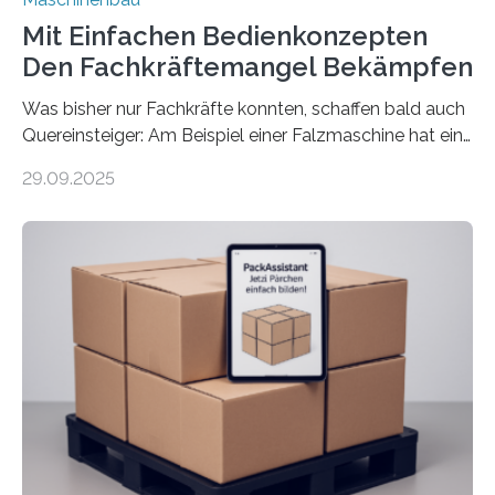
Mit Einfachen Bedienkonzepten
Den Fachkräftemangel Bekämpfen
Was bisher nur Fachkräfte konnten, schaffen bald auch
Quereinsteiger: Am Beispiel einer Falzmaschine hat ein
Forscher vom Fraunhofer IPA das Bedienkonzept der
29.09.2025
Mensch-Maschine-Schnittstelle so sehr vereinfacht,
dass nun auch Laien die Maschine umrüsten können.
Die zugrunde liegende Methodik lässt sich auf alle
anderen Maschinen übertragen. Eine Falzmaschine
umzurüsten ist ein Job für echte Profis. Eine solche
Maschine faltet in Druckereien Broschüren, Prospekte,
Landkarten und vieles mehr – mehrere Zehntausend
Exemplare pro Stunde. Je nach Maschinentyp und
Auftrag kann das Umrüsten…