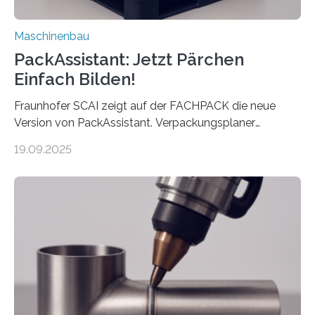
Maschinenbau
PackAssistant: Jetzt Pärchen
Einfach Bilden!
Fraunhofer SCAI zeigt auf der FACHPACK die neue
Version von PackAssistant. Verpackungsplaner
weltweit nutzen die Software in den Branchen
19.09.2025
Automobil, Maschinenbau und in der Zulieferindustrie.
Mit der Funktion Pärchenbildung lassen sich nun zwei
Teile als eine Einheit verpacken. Die Anordnung kann
der Benutzer vorgeben und erhält so mehr Kontrolle
über die Positionierung der Bauteile. Die ebenfalls neue
Automatisierungsschnittstelle dient dazu, die Software
besser in spezifische Unternehmensprozesse
einzubinden. Sankt Augustin – Zur Messe FACHPACK
vom 23. bis 25. September in Nürnberg…