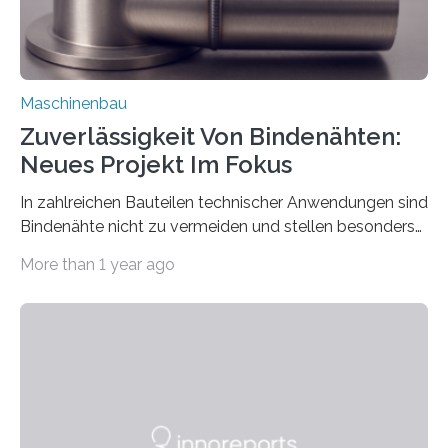
Maschinenbau
Zuverlässigkeit Von Bindenähten:
Neues Projekt Im Fokus
In zahlreichen Bauteilen technischer Anwendungen sind
Bindenähte nicht zu vermeiden und stellen besonders
bei Rezyklaten aufgrund der Vorgeschichte des
More than 1 year ago
Matrixmaterials eine große Herausforderung dar.
Zuverlässigkeitsexperten aus dem Fraunhofer-Institut
für Betriebsfestigkeit und Systemzuverlässigkeit LBF
möchten in dem Projekt »Design for Reliability –
Bindenähte in technischen Bauteilen« gemeinsam mit
Partnern grundlegende Zusammenhänge hinsichtlich
der Zuverlässigkeit von Bindenähten untersuchen.
Durch den verstärkten Einsatz von Rezyklaten