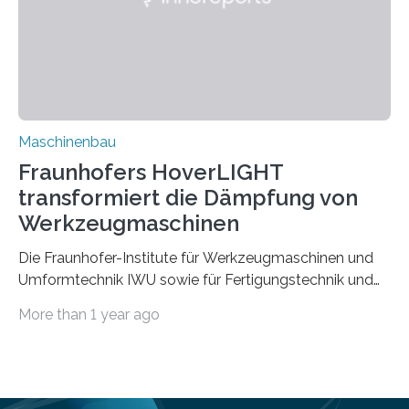
aufgrund der ELV-Verordnung der EU, wird die
Zuverlässigkeits- und Lebensdauerbewertung von
Rezyklaten besonders herausfordernd. Die
Vorgeschichte des Materialmix…
Maschinenbau
Fraunhofers HoverLIGHT
transformiert die Dämpfung von
Werkzeugmaschinen
Die Fraunhofer-Institute für Werkzeugmaschinen und
Umformtechnik IWU sowie für Fertigungstechnik und
Angewandte Materialforschung IFAM haben einen
More than 1 year ago
Durchbruch in der Materialforschung erzielt: Der
Verbundwerkstoff HoverLIGHT setzt neue Maßstäbe
für die Konstruktion von Werkzeugmaschinen. Durch
die Kombination von Aluminiumschaum und