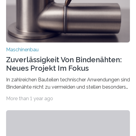
einzubinden. Sankt Augustin – Zur Messe FACHPACK
vom 23. bis 25. September in Nürnberg…
Maschinenbau
Zuverlässigkeit Von Bindenähten:
Neues Projekt Im Fokus
In zahlreichen Bauteilen technischer Anwendungen sind
Bindenähte nicht zu vermeiden und stellen besonders
bei Rezyklaten aufgrund der Vorgeschichte des
More than 1 year ago
Matrixmaterials eine große Herausforderung dar.
Zuverlässigkeitsexperten aus dem Fraunhofer-Institut
für Betriebsfestigkeit und Systemzuverlässigkeit LBF
möchten in dem Projekt »Design for Reliability –
Bindenähte in technischen Bauteilen« gemeinsam mit