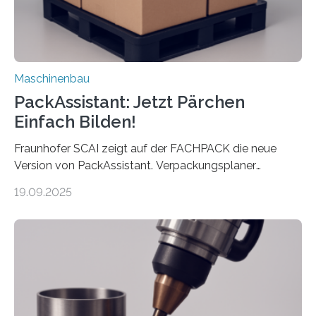
Maschinenbau
PackAssistant: Jetzt Pärchen
Einfach Bilden!
Fraunhofer SCAI zeigt auf der FACHPACK die neue
Version von PackAssistant. Verpackungsplaner
weltweit nutzen die Software in den Branchen
19.09.2025
Automobil, Maschinenbau und in der Zulieferindustrie.
Mit der Funktion Pärchenbildung lassen sich nun zwei
Teile als eine Einheit verpacken. Die Anordnung kann
der Benutzer vorgeben und erhält so mehr Kontrolle
über die Positionierung der Bauteile. Die ebenfalls neue
Automatisierungsschnittstelle dient dazu, die Software
besser in spezifische Unternehmensprozesse