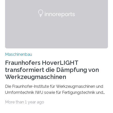
Partnern grundlegende Zusammenhänge hinsichtlich
der Zuverlässigkeit von Bindenähten untersuchen.
Durch den verstärkten Einsatz von Rezyklaten
aufgrund der ELV-Verordnung der EU, wird die
Zuverlässigkeits- und Lebensdauerbewertung von
Rezyklaten besonders herausfordernd. Die
Vorgeschichte des Materialmix…
Maschinenbau
Fraunhofers HoverLIGHT
transformiert die Dämpfung von
Werkzeugmaschinen
Die Fraunhofer-Institute für Werkzeugmaschinen und
Umformtechnik IWU sowie für Fertigungstechnik und
Angewandte Materialforschung IFAM haben einen
More than 1 year ago
Durchbruch in der Materialforschung erzielt: Der
Verbundwerkstoff HoverLIGHT setzt neue Maßstäbe