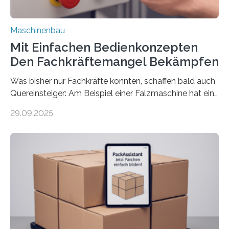
Maschinenbau
Mit Einfachen Bedienkonzepten
Den Fachkräftemangel Bekämpfen
Was bisher nur Fachkräfte konnten, schaffen bald auch
Quereinsteiger: Am Beispiel einer Falzmaschine hat ein
Forscher vom Fraunhofer IPA das Bedienkonzept der
29.09.2025
Mensch-Maschine-Schnittstelle so sehr vereinfacht,
dass nun auch Laien die Maschine umrüsten können.
Die zugrunde liegende Methodik lässt sich auf alle
anderen Maschinen übertragen. Eine Falzmaschine
umzurüsten ist ein Job für echte Profis. Eine solche
Maschine faltet in Druckereien Broschüren, Prospekte,
Landkarten und vieles mehr – mehrere Zehntausend
Exemplare pro Stunde. Je nach Maschinentyp und
Auftrag kann das Umrüsten…