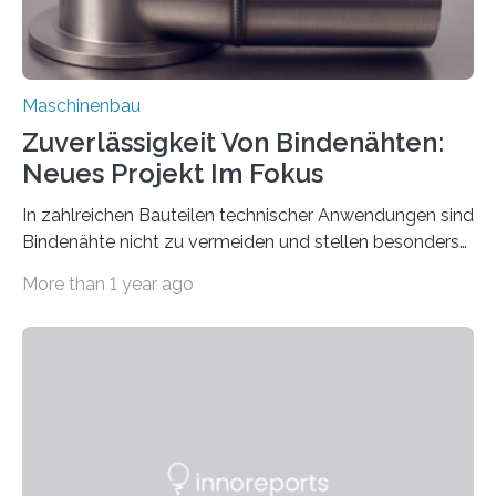
Maschinenbau
Zuverlässigkeit Von Bindenähten:
Neues Projekt Im Fokus
In zahlreichen Bauteilen technischer Anwendungen sind
Bindenähte nicht zu vermeiden und stellen besonders
bei Rezyklaten aufgrund der Vorgeschichte des
More than 1 year ago
Matrixmaterials eine große Herausforderung dar.
Zuverlässigkeitsexperten aus dem Fraunhofer-Institut
für Betriebsfestigkeit und Systemzuverlässigkeit LBF
möchten in dem Projekt »Design for Reliability –
Bindenähte in technischen Bauteilen« gemeinsam mit
Partnern grundlegende Zusammenhänge hinsichtlich
der Zuverlässigkeit von Bindenähten untersuchen.
Durch den verstärkten Einsatz von Rezyklaten