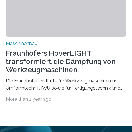
aufgrund der ELV-Verordnung der EU, wird die
Zuverlässigkeits- und Lebensdauerbewertung von
Rezyklaten besonders herausfordernd. Die
Vorgeschichte des Materialmix…
Maschinenbau
Fraunhofers HoverLIGHT
transformiert die Dämpfung von
Werkzeugmaschinen
Die Fraunhofer-Institute für Werkzeugmaschinen und
Umformtechnik IWU sowie für Fertigungstechnik und
Angewandte Materialforschung IFAM haben einen
More than 1 year ago
Durchbruch in der Materialforschung erzielt: Der
Verbundwerkstoff HoverLIGHT setzt neue Maßstäbe
für die Konstruktion von Werkzeugmaschinen. Durch
die Kombination von Aluminiumschaum und
partikelgefüllten Hohlkugeln erreicht HoverLIGHT einen