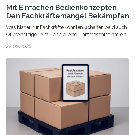
Mit Einfachen Bedienkonzepten
Den Fachkräftemangel Bekämpfen
Was bisher nur Fachkräfte konnten, schaffen bald auch
Quereinsteiger: Am Beispiel einer Falzmaschine hat ein
Forscher vom Fraunhofer IPA das Bedienkonzept der
29.09.2025
Mensch-Maschine-Schnittstelle so sehr vereinfacht,
dass nun auch Laien die Maschine umrüsten können.
Die zugrunde liegende Methodik lässt sich auf alle
anderen Maschinen übertragen. Eine Falzmaschine
umzurüsten ist ein Job für echte Profis. Eine solche
Maschine faltet in Druckereien Broschüren, Prospekte,
Landkarten und vieles mehr – mehrere Zehntausend
Exemplare pro Stunde. Je nach Maschinentyp und
Auftrag kann das Umrüsten…