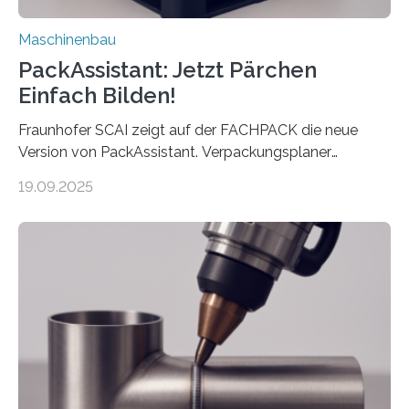
Maschinenbau
PackAssistant: Jetzt Pärchen
Einfach Bilden!
Fraunhofer SCAI zeigt auf der FACHPACK die neue
Version von PackAssistant. Verpackungsplaner
weltweit nutzen die Software in den Branchen
19.09.2025
Automobil, Maschinenbau und in der Zulieferindustrie.
Mit der Funktion Pärchenbildung lassen sich nun zwei
Teile als eine Einheit verpacken. Die Anordnung kann
der Benutzer vorgeben und erhält so mehr Kontrolle
über die Positionierung der Bauteile. Die ebenfalls neue
Automatisierungsschnittstelle dient dazu, die Software
besser in spezifische Unternehmensprozesse
einzubinden. Sankt Augustin – Zur Messe FACHPACK
vom 23. bis 25. September in Nürnberg…