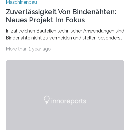
Maschinenbau
Zuverlässigkeit Von Bindenähten:
Neues Projekt Im Fokus
In zahlreichen Bauteilen technischer Anwendungen sind
Bindenähte nicht zu vermeiden und stellen besonders
bei Rezyklaten aufgrund der Vorgeschichte des
More than 1 year ago
Matrixmaterials eine große Herausforderung dar.
Zuverlässigkeitsexperten aus dem Fraunhofer-Institut
für Betriebsfestigkeit und Systemzuverlässigkeit LBF
möchten in dem Projekt »Design for Reliability –
Bindenähte in technischen Bauteilen« gemeinsam mit
Partnern grundlegende Zusammenhänge hinsichtlich
der Zuverlässigkeit von Bindenähten untersuchen.
Durch den verstärkten Einsatz von Rezyklaten
aufgrund der ELV-Verordnung der EU, wird die
Zuverlässigkeits- und Lebensdauerbewertung von
Rezyklaten besonders herausfordernd. Die
Vorgeschichte des Materialmix…