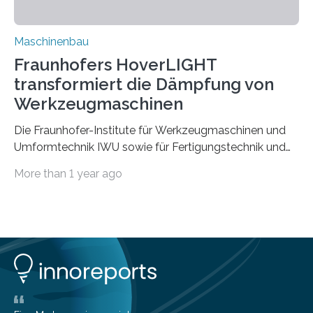
Maschinenbau
Fraunhofers HoverLIGHT
transformiert die Dämpfung von
Werkzeugmaschinen
Die Fraunhofer-Institute für Werkzeugmaschinen und
Umformtechnik IWU sowie für Fertigungstechnik und
Angewandte Materialforschung IFAM haben einen
More than 1 year ago
Durchbruch in der Materialforschung erzielt: Der
Verbundwerkstoff HoverLIGHT setzt neue Maßstäbe
für die Konstruktion von Werkzeugmaschinen. Durch
die Kombination von Aluminiumschaum und
partikelgefüllten Hohlkugeln erreicht HoverLIGHT einen
bisher unerreichten Eigenschaftsmix aus Leichtigkeit,
Steifigkeit und Schwingungsdämpfung. In einem
Gemeinschaftsprojekt mit einem Industriepartner