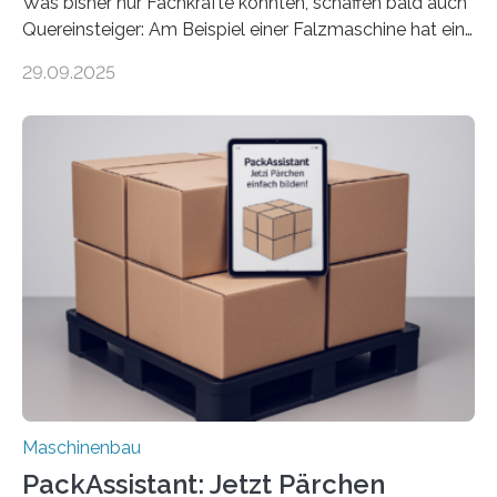
Was bisher nur Fachkräfte konnten, schaffen bald auch
Quereinsteiger: Am Beispiel einer Falzmaschine hat ein
Forscher vom Fraunhofer IPA das Bedienkonzept der
29.09.2025
Mensch-Maschine-Schnittstelle so sehr vereinfacht,
dass nun auch Laien die Maschine umrüsten können.
Die zugrunde liegende Methodik lässt sich auf alle
anderen Maschinen übertragen. Eine Falzmaschine
umzurüsten ist ein Job für echte Profis. Eine solche
Maschine faltet in Druckereien Broschüren, Prospekte,
Landkarten und vieles mehr – mehrere Zehntausend
Exemplare pro Stunde. Je nach Maschinentyp und
Auftrag kann das Umrüsten…
Maschinenbau
PackAssistant: Jetzt Pärchen