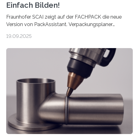
Einfach Bilden!
Fraunhofer SCAI zeigt auf der FACHPACK die neue
Version von PackAssistant. Verpackungsplaner
weltweit nutzen die Software in den Branchen
19.09.2025
Automobil, Maschinenbau und in der Zulieferindustrie.
Mit der Funktion Pärchenbildung lassen sich nun zwei
Teile als eine Einheit verpacken. Die Anordnung kann
der Benutzer vorgeben und erhält so mehr Kontrolle
über die Positionierung der Bauteile. Die ebenfalls neue
Automatisierungsschnittstelle dient dazu, die Software
besser in spezifische Unternehmensprozesse
einzubinden. Sankt Augustin – Zur Messe FACHPACK
vom 23. bis 25. September in Nürnberg…