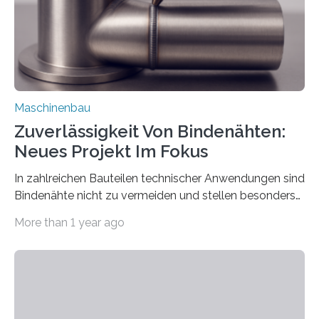
vom 23. bis 25. September in Nürnberg…
Maschinenbau
Zuverlässigkeit Von Bindenähten:
Neues Projekt Im Fokus
In zahlreichen Bauteilen technischer Anwendungen sind
Bindenähte nicht zu vermeiden und stellen besonders
bei Rezyklaten aufgrund der Vorgeschichte des
More than 1 year ago
Matrixmaterials eine große Herausforderung dar.
Zuverlässigkeitsexperten aus dem Fraunhofer-Institut
für Betriebsfestigkeit und Systemzuverlässigkeit LBF
möchten in dem Projekt »Design for Reliability –
Bindenähte in technischen Bauteilen« gemeinsam mit
Partnern grundlegende Zusammenhänge hinsichtlich