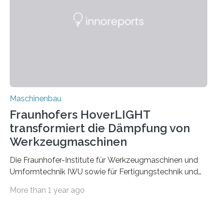
der Zuverlässigkeit von Bindenähten untersuchen.
Durch den verstärkten Einsatz von Rezyklaten
aufgrund der ELV-Verordnung der EU, wird die
Zuverlässigkeits- und Lebensdauerbewertung von
Rezyklaten besonders herausfordernd. Die
Vorgeschichte des Materialmix…
Maschinenbau
Fraunhofers HoverLIGHT
transformiert die Dämpfung von
Werkzeugmaschinen
Die Fraunhofer-Institute für Werkzeugmaschinen und
Umformtechnik IWU sowie für Fertigungstechnik und
Angewandte Materialforschung IFAM haben einen
More than 1 year ago
Durchbruch in der Materialforschung erzielt: Der
Verbundwerkstoff HoverLIGHT setzt neue Maßstäbe