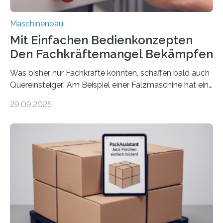
Maschinenbau
Mit Einfachen Bedienkonzepten
Den Fachkräftemangel Bekämpfen
Was bisher nur Fachkräfte konnten, schaffen bald auch
Quereinsteiger: Am Beispiel einer Falzmaschine hat ein
Forscher vom Fraunhofer IPA das Bedienkonzept der
29.09.2025
Mensch-Maschine-Schnittstelle so sehr vereinfacht,
dass nun auch Laien die Maschine umrüsten können.
Die zugrunde liegende Methodik lässt sich auf alle
anderen Maschinen übertragen. Eine Falzmaschine
umzurüsten ist ein Job für echte Profis. Eine solche
Maschine faltet in Druckereien Broschüren, Prospekte,
Landkarten und vieles mehr – mehrere Zehntausend
Exemplare pro Stunde. Je nach Maschinentyp und
Auftrag kann das Umrüsten…