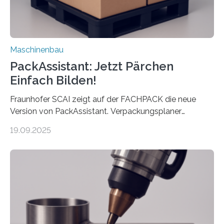
Maschinenbau
PackAssistant: Jetzt Pärchen
Einfach Bilden!
Fraunhofer SCAI zeigt auf der FACHPACK die neue
Version von PackAssistant. Verpackungsplaner
weltweit nutzen die Software in den Branchen
19.09.2025
Automobil, Maschinenbau und in der Zulieferindustrie.
Mit der Funktion Pärchenbildung lassen sich nun zwei
Teile als eine Einheit verpacken. Die Anordnung kann
der Benutzer vorgeben und erhält so mehr Kontrolle
über die Positionierung der Bauteile. Die ebenfalls neue
Automatisierungsschnittstelle dient dazu, die Software
besser in spezifische Unternehmensprozesse
einzubinden. Sankt Augustin – Zur Messe FACHPACK