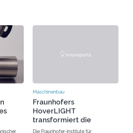
Maschinenbau
on
Fraunhofers
es
HoverLIGHT
transformiert die
Dämpfung von
hnischer
Die Fraunhofer-Institute für