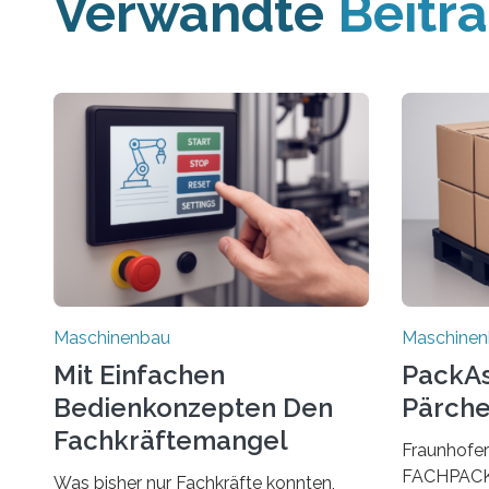
Verwandte
Beitr
Maschinenbau
Maschine
Mit Einfachen
PackAss
Bedienkonzepten Den
Pärche
Fachkräftemangel
Fraunhofer
Bekämpfen
FACHPACK 
Was bisher nur Fachkräfte konnten,