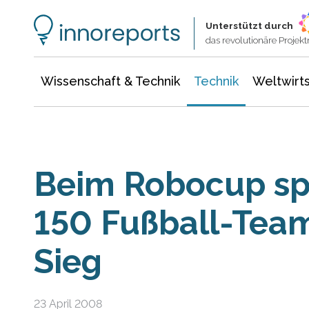
Wissenschaft & Technik
Informationstechnologie
Energie & Elektrotechnik
Unterstützt durch
das revolutionäre Proje
Wissenschaft & Technik
Technik
Weltwirts
Beim Robocup sp
150 Fußball-Tea
Sieg
23 April 2008