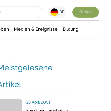
 Leben
Medien & Ereignisse
Interdisziplinäre Forschung
Veranstaltungsnachrichten
n Chemie
Gesellschaftswissenschaften
Kontakt
DE
eben
Medien & Ereignisse
Bildung
Meistgelesene
Artikel
25 April 2001
Forschungsergebnisse