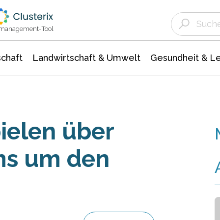
Landwirtschaft & Umwelt
Gesundheit &
Agrar- Forstwissenschaften
Unternehmensmeldungen
Biowissenschafte
Ökologie Umwelt- Naturschutz
ktmanagement-Tool
chaft
Landwirtschaft & Umwelt
Gesundheit & L
ielen über
ms um den