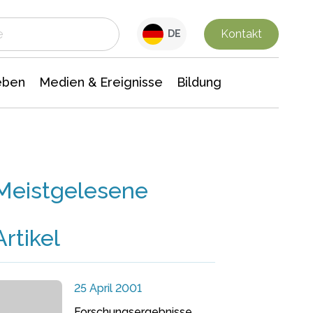
 Leben
Medien & Ereignisse
Interdisziplinäre Forschung
Veranstaltungsnachrichten
n Chemie
Gesellschaftswissenschaften
Kontakt
DE
eben
Medien & Ereignisse
Bildung
Meistgelesene
Artikel
25 April 2001
Forschungsergebnisse