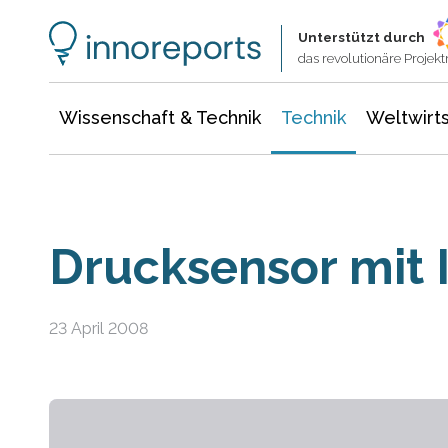
Wissenschaft & Technik
Informationstechnologie
Energie & Elektrotechnik
Unterstützt durch
das revolutionäre Proje
Wissenschaft & Technik
Technik
Weltwirts
Drucksensor mit 
23 April 2008