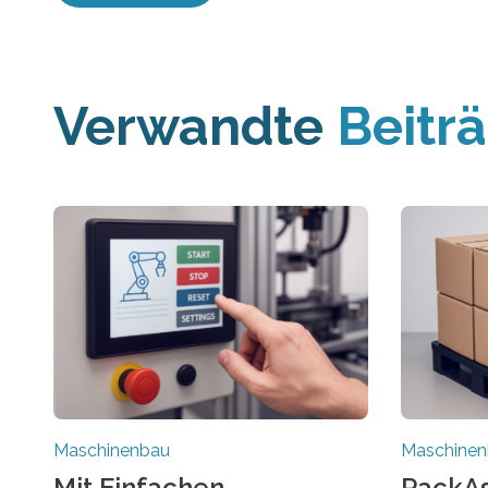
Verwandte
Beitr
Maschinenbau
Maschine
Mit Einfachen
PackAss