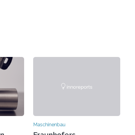
Maschinenbau
on
Fraunhofers