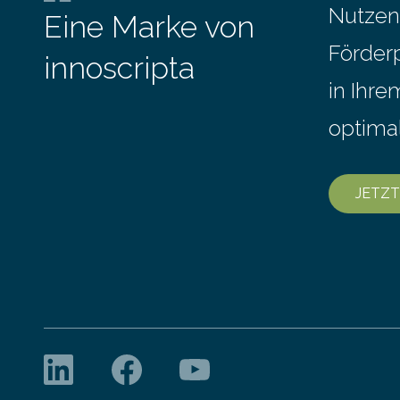
Messe FAC
Stunde. Je nach Maschinentyp und
Nutzen
Eine Marke von
September
Auftrag kann das Umrüsten…
Förder
innoscripta
in Ihr
optima
JETZT