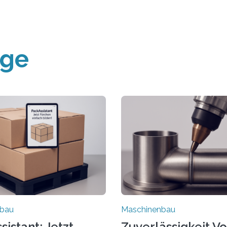
äge
nbau
Maschinenbau
istant: Jetzt
Zuverlässigkeit V