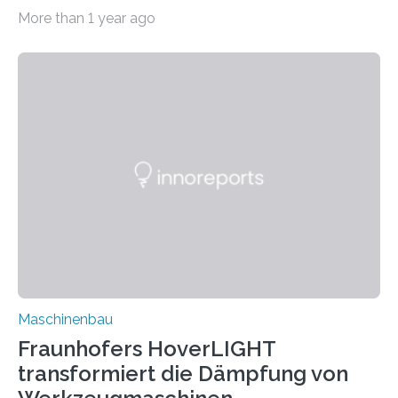
bei Rezyklaten aufgrund der Vorgeschichte des
More than 1 year ago
Matrixmaterials eine große Herausforderung dar.
Zuverlässigkeitsexperten aus dem Fraunhofer-Institut
für Betriebsfestigkeit und Systemzuverlässigkeit LBF
möchten in dem Projekt »Design for Reliability –
Bindenähte in technischen Bauteilen« gemeinsam mit
Partnern grundlegende Zusammenhänge hinsichtlich
der Zuverlässigkeit von Bindenähten untersuchen.
Durch den verstärkten Einsatz von Rezyklaten
aufgrund der ELV-Verordnung der EU, wird die
Zuverlässigkeits- und Lebensdauerbewertung von
Rezyklaten besonders herausfordernd. Die
Vorgeschichte des Materialmix…
Maschinenbau
Fraunhofers HoverLIGHT
transformiert die Dämpfung von