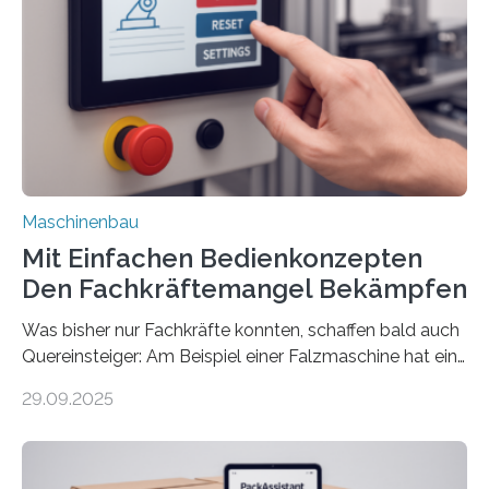
Maschinenbau
Mit Einfachen Bedienkonzepten
Den Fachkräftemangel Bekämpfen
Was bisher nur Fachkräfte konnten, schaffen bald auch
Quereinsteiger: Am Beispiel einer Falzmaschine hat ein
Forscher vom Fraunhofer IPA das Bedienkonzept der
29.09.2025
Mensch-Maschine-Schnittstelle so sehr vereinfacht,
dass nun auch Laien die Maschine umrüsten können.
Die zugrunde liegende Methodik lässt sich auf alle
anderen Maschinen übertragen. Eine Falzmaschine