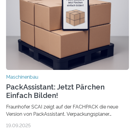
umzurüsten ist ein Job für echte Profis. Eine solche
Maschine faltet in Druckereien Broschüren, Prospekte,
Landkarten und vieles mehr – mehrere Zehntausend
Exemplare pro Stunde. Je nach Maschinentyp und
Auftrag kann das Umrüsten…
Maschinenbau
PackAssistant: Jetzt Pärchen
Einfach Bilden!
Fraunhofer SCAI zeigt auf der FACHPACK die neue
Version von PackAssistant. Verpackungsplaner
weltweit nutzen die Software in den Branchen
19.09.2025
Automobil, Maschinenbau und in der Zulieferindustrie.