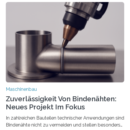
Mit der Funktion Pärchenbildung lassen sich nun zwei
Teile als eine Einheit verpacken. Die Anordnung kann
der Benutzer vorgeben und erhält so mehr Kontrolle
über die Positionierung der Bauteile. Die ebenfalls neue
Automatisierungsschnittstelle dient dazu, die Software
besser in spezifische Unternehmensprozesse
einzubinden. Sankt Augustin – Zur Messe FACHPACK
vom 23. bis 25. September in Nürnberg…
Maschinenbau
Zuverlässigkeit Von Bindenähten:
Neues Projekt Im Fokus
In zahlreichen Bauteilen technischer Anwendungen sind
Bindenähte nicht zu vermeiden und stellen besonders