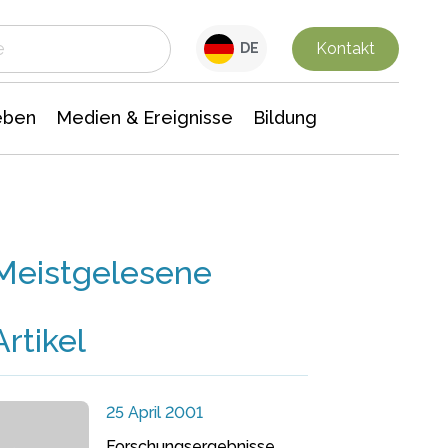
 Leben
Medien & Ereignisse
Interdisziplinäre Forschung
Veranstaltungsnachrichten
n Chemie
Gesellschaftswissenschaften
Kontakt
DE
eben
Medien & Ereignisse
Bildung
Meistgelesene
Artikel
25 April 2001
Forschungsergebnisse