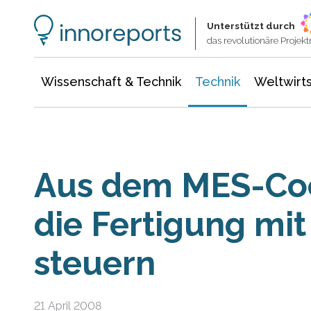
Wissenschaft & Technik
Informationstechnologie
Energie & Elektrotechnik
Unterstützt durch
das revolutionäre Proje
Wissenschaft & Technik
Technik
Weltwirts
Aus dem MES-Coc
die Fertigung mi
steuern
21 April 2008