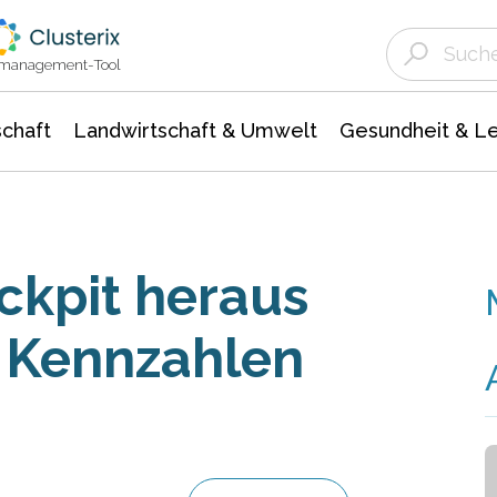
Landwirtschaft & Umwelt
Gesundheit &
Agrar- Forstwissenschaften
Unternehmensmeldungen
Biowissenschafte
Ökologie Umwelt- Naturschutz
ktmanagement-Tool
chaft
Landwirtschaft & Umwelt
Gesundheit & L
kpit heraus
t Kennzahlen