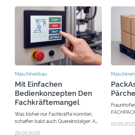
Maschinenbau
Maschine
Mit Einfachen
PackAss
Bedienkonzepten Den
Pärche
Fachkräftemangel
Fraunhofer
Bekämpfen
FACHPACK 
Was bisher nur Fachkräfte konnten,
PackAssist
schaffen bald auch Quereinsteiger: Am
19.09.202
weltweit n
Beispiel einer Falzmaschine hat ein
29.09.2025
Branchen 