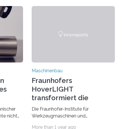
Maschinenbau
on
Fraunhofers
es
HoverLIGHT
transformiert die
Dämpfung von
hnischer
Die Fraunhofer-Institute für
Werkzeugmaschinen
te nicht
Werkzeugmaschinen und
esonders
Umformtechnik IWU sowie für
More than 1 year ago