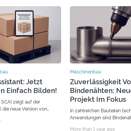
nbau
Maschinenbau
istant: Jetzt
Zuverlässigkeit V
n Einfach Bilden!
Bindenähten: Neu
Projekt Im Fokus
 SCAI zeigt auf der
die neue Version von
In zahlreichen Bauteilen tec
ant. Verpackungsplaner
Anwendungen sind Bindenäh
5
utzen die Software in den
zu vermeiden und stellen b
More than 1 year ago
Automobil, Maschinenbau